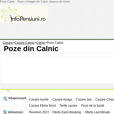
Poze Calnic - Poze si imagini din Calnic depuse de turisti
Cazare
>
Cazare Calnic
>
Calnic
>
Poze Calnic
Poze din Calnic
Infopensiuni:
Cazare munte
|
Cazare Azuga
|
Cazare Iasi
|
Cazare Chei
Cazare Eforie Nord
|
Tarife cazare
|
Poze de la turisti
Infoturism:
Revelion 2027
|
Oferte Early Booking
|
Oferte Last Minute
|