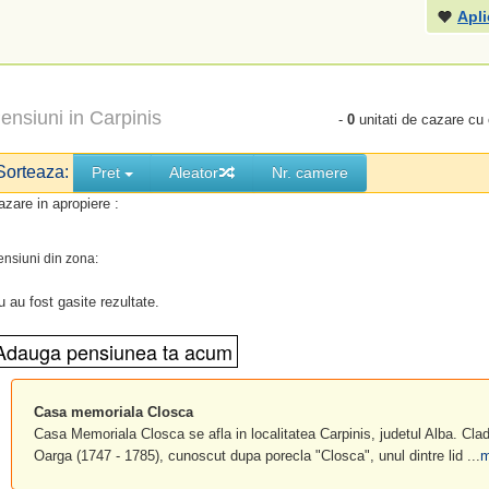
Apli
ensiuni in Carpinis
-
0
unitati de cazare cu
Sorteaza:
Pret
Aleator
Nr. camere
azare in apropiere :
ensiuni din zona:
u au fost gasite rezultate.
Casa memoriala Closca
Casa Memoriala Closca se afla in localitatea Carpinis, judetul Alba. Cladir
Oarga (1747 - 1785), cunoscut dupa porecla "Closca", unul dintre lid ...
m