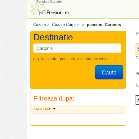
Pensiuni Carpinis
Cazare
>
Cazare Carpinis
>
pensiuni Carpinis
P
Destinatie
C
e.g. localitate, pensiuni, vile sau obiective
Cauta
P
N
Filtreaza dupa:
FACILITATI