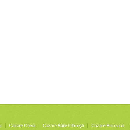
i
Cazare Cheia
Cazare Băile Olăneşti
Cazare Bucovina