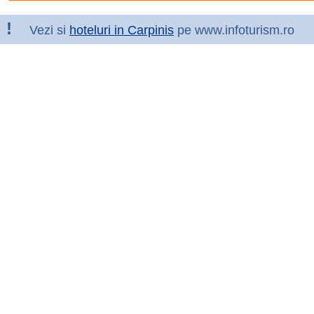
!
Vezi si
hoteluri in Carpinis
pe www.infoturism.ro