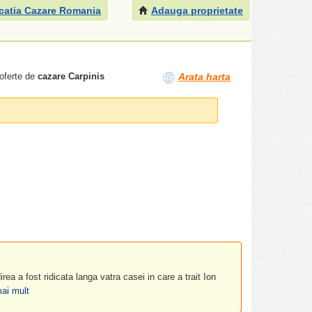
catia Cazare Romania
Adauga proprietate
 oferte de
cazare Carpinis
Arata harta
ea a fost ridicata langa vatra casei in care a trait Ion
ai mult