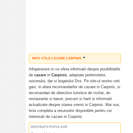
INFO UTILE CAZARE CARPINIS
Cazare ieftina Carpinis
Infopensiuni.ro va ofera informatii despre posibilitatile
Pensiuni ieftine Carpinis
de
cazare
in
Carpinis
, adaptate preferintelor,
Pensiuni cu piscina Carpinis
sezonului, dar si bugetului Dvs. Pe site-ul nostru veti
Tarife cazare Carpinis
gasi, in afara recomandarilor de cazare in Carpinis, si
Cazare pensiuni Carpinis
recomandari de obiective turistice de vizitat, de
Cazare vile Carpinis
restaurante si baruri, precum si harti si informatii
Cazare hoteluri Carpinis
actualizate despre starea vremii in Carpinis. Mai sus,
Revelion Carpinis
lista completa a resurselor disponibile pentru cei
Craciun Carpinis
interesati de cazare in Carpinis
Paste Carpinis
DESTINATII POPULARE