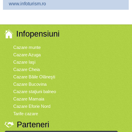
www.infoturism.ro
Infopensiuni
Cazare munte
Cazare Azuga
Cazare Iaşi
Cazare Cheia
Cazare Băile Olăneşti
Cazare Bucovina
Cazare staţiuni balneo
Cazare Mamaia
Cazare Eforie Nord
Tarife cazare
Parteneri