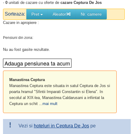
-
0
unitati de cazare cu oferte de
cazare Ceptura De Jos
Sorteaza:
Pret
Aleator
Nr. camere
Cazare in apropiere :
Pensiuni din zona:
Nu au fost gasite rezultate.
Manastirea Ceptura
Manastirea Ceptura este situata in satul Ceptura de Jos si
poarta hramul "Sfintii Imparati Constantin si Elena". In
secolul al XIX-lea, Manastirea Caldarusani a infiintat la
Ceptura un schit ...
mai mult
!
Vezi si
hoteluri in Ceptura De Jos
pe