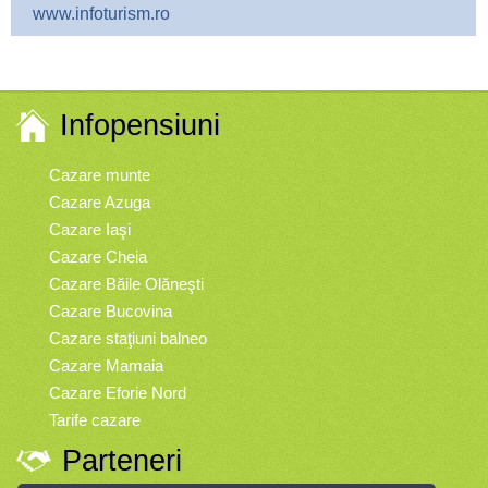
www.infoturism.ro
Infopensiuni
Cazare munte
Cazare Azuga
Cazare Iaşi
Cazare Cheia
Cazare Băile Olăneşti
Cazare Bucovina
Cazare staţiuni balneo
Cazare Mamaia
Cazare Eforie Nord
Tarife cazare
Parteneri