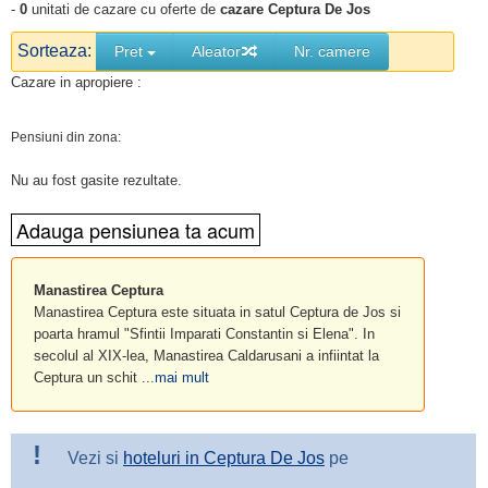
-
0
unitati de cazare cu oferte de
cazare Ceptura De Jos
Sorteaza:
Pret
Aleator
Nr. camere
Cazare in apropiere :
Pensiuni din zona:
Nu au fost gasite rezultate.
Manastirea Ceptura
Manastirea Ceptura este situata in satul Ceptura de Jos si
poarta hramul "Sfintii Imparati Constantin si Elena". In
secolul al XIX-lea, Manastirea Caldarusani a infiintat la
Ceptura un schit ...
mai mult
!
Vezi si
hoteluri in Ceptura De Jos
pe