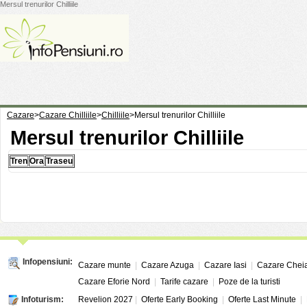
Mersul trenurilor Chilliile
Cazare
>
Cazare Chilliile
>
Chilliile
>
Mersul trenurilor Chilliile
Mersul trenurilor Chilliile
Tren
Ora
Traseu
Infopensiuni:
Cazare munte
|
Cazare Azuga
|
Cazare Iasi
|
Cazare Chei
Cazare Eforie Nord
|
Tarife cazare
|
Poze de la turisti
Infoturism:
Revelion 2027
|
Oferte Early Booking
|
Oferte Last Minute
|