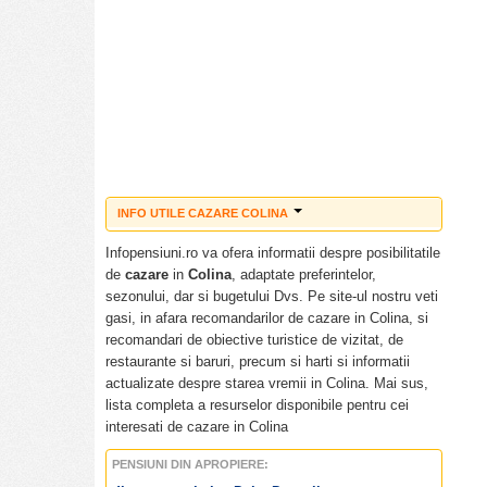
INFO UTILE CAZARE COLINA
Cazare ieftina Colina
Infopensiuni.ro va ofera informatii despre posibilitatile
Pensiuni ieftine Colina
de
cazare
in
Colina
, adaptate preferintelor,
Pensiuni cu piscina Colina
sezonului, dar si bugetului Dvs. Pe site-ul nostru veti
Tarife cazare Colina
gasi, in afara recomandarilor de cazare in Colina, si
Cazare pensiuni Colina
recomandari de obiective turistice de vizitat, de
Cazare vile Colina
restaurante si baruri, precum si harti si informatii
Cazare hoteluri Colina
actualizate despre starea vremii in Colina. Mai sus,
Revelion Colina
lista completa a resurselor disponibile pentru cei
Craciun Colina
interesati de cazare in Colina
Paste Colina
PENSIUNI DIN APROPIERE: