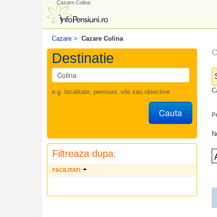
Cazare Colina
Cazare
>
Cazare Colina
C
Destinatie
C
e.g. localitate, pensiuni, vile sau obiective
Cauta
P
N
Filtreaza dupa:
FACILITATI