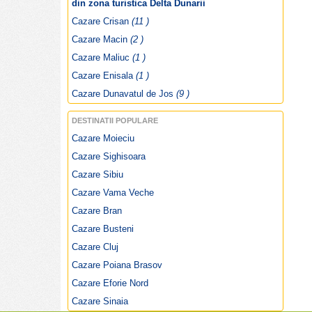
Informatii
Colina
din zona turistica Delta Dunarii
Poze Colina
Cazare Crisan
(11 )
Obiective turistice Colina
Cazare Macin
(2 )
Sarbatori traditionale Colina
Specialitati culinare Colina
Cazare Maliuc
(1 )
Restaurante si cluburi Colina
Cazare Enisala
(1 )
Harta Colina
Cazare Dunavatul de Jos
(9 )
Vremea Colina
DESTINATII POPULARE
Cazare Moieciu
Cazare Sighisoara
Cazare Sibiu
Cazare Vama Veche
Cazare Bran
Cazare Busteni
Cazare Cluj
Cazare Poiana Brasov
Cazare Eforie Nord
Cazare Sinaia