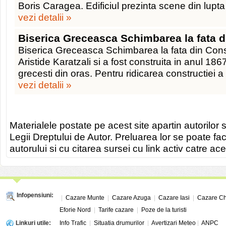
Boris Caragea. Edificiul prezinta scene din lupta 
vezi detalii »
Biserica Greceasca Schimbarea la fata 
Biserica Greceasca Schimbarea la fata din Cons
Aristide Karatzali si a fost construita in anul 186
grecesti din oras. Pentru ridicarea constructiei a
vezi detalii »
Materialele postate pe acest site apartin autorilor s
Legii Dreptului de Autor. Preluarea lor se poate fa
autorului si cu citarea sursei cu link activ catre ace
Infopensiuni:
|
Cazare Munte
|
Cazare Azuga
|
Cazare Iasi
|
Cazare Ch
Eforie Nord
|
Tarife cazare
|
Poze de la turisti
Linkuri utile:
Info Trafic
|
Situatia drumurilor
|
Avertizari Meteo
|
ANPC