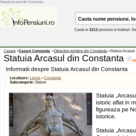
Statuia Arcasul din Constanta
Cauta in
3212
pensiuni si hoteluri. 
Cazare
>
Cazare Constanta
>
Obiective turistice din Constanta
>
Statuia Arcasul
Statuia Arcasul din Constanta
v
Informatii despre Statuia Arcasul din Constanta
Localizare:
Litoral
>
Constanta
Subcategorie:
Statuie
Statuia „Arcas
istoric aflat in
figureaza pe N
istorice.
Statuia „Arcașul