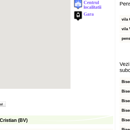
Pens
vila
vila 
pens
Vezi 
subc
Bise
Bise
Bise
il
Bise
 Cristian (BV)
Bise
Bise