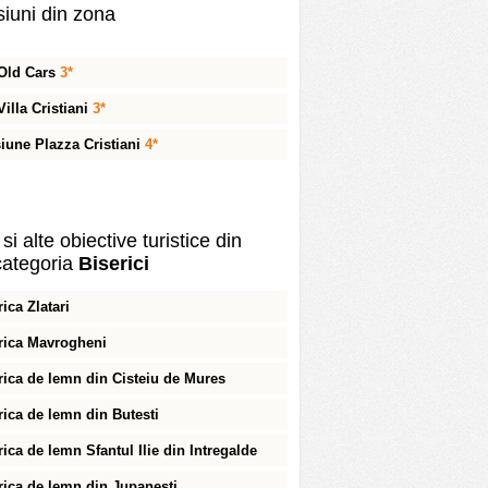
iuni din zona
 Old Cars
3*
Villa Cristiani
3*
iune Plazza Cristiani
4*
si alte obiective turistice din
ategoria
Biserici
rica Zlatari
rica Mavrogheni
rica de lemn din Cisteiu de Mures
rica de lemn din Butesti
rica de lemn Sfantul Ilie din Intregalde
rica de lemn din Jupanesti