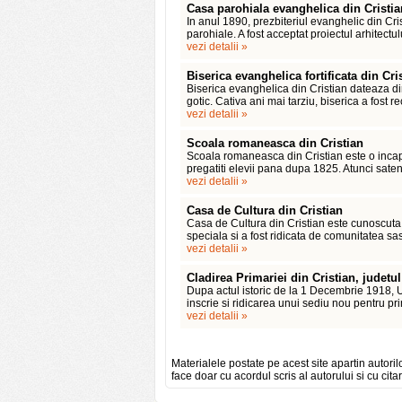
Casa parohiala evanghelica din Cristia
In anul 1890, prezbiteriul evanghelic din Cr
parohiale. A fost acceptat proiectul arhitectu
vezi detalii »
Biserica evanghelica fortificata din Cri
Biserica evanghelica din Cristian dateaza din 
gotic. Cativa ani mai tarziu, biserica a fost re
vezi detalii »
Scoala romaneasca din Cristian
Scoala romaneasca din Cristian este o incap
pregatiti elevii pana dupa 1825. Atunci satenii
vezi detalii »
Casa de Cultura din Cristian
Casa de Cultura din Cristian este cunoscuta s
speciala si a fost ridicata de comunitatea s
vezi detalii »
Cladirea Primariei din Cristian, judetu
Dupa actul istoric de la 1 Decembrie 1918, Un
inscrie si ridicarea unui sediu nou pentru p
vezi detalii »
Materialele postate pe acest site apartin autoril
face doar cu acordul scris al autorului si cu citar