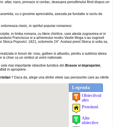
 in: altar, naos, pronaos si cerdac, deasupra penultimului fiind dispus un
 caramida, cu o grosime apreciabila, asezata pe fundatie si soclu de
 ordoneaza clasic, in spiritul popular romanesc.
riptie, in limba romana, cu litere chirilice, care atesta zugravirea ei in
paratului Franciscus si a arhiereului nostru Vasile Moga s-au zugravit
lui Stoica Popovici: 1821, octomvrie 24". Acelasi preot Stoica si sotia sa,
t realizata in tonuri de: rosu, galben si albastru, pentru a sublinia ideea
 si chiar ca un simbol al unirii nationale.
 cele mai importante obiective turistice din
Brasov si imprejurimi
,
flati in apropiere.
ristian
? Daca da, alege una dintre vilele sau pensiunile care au oferte