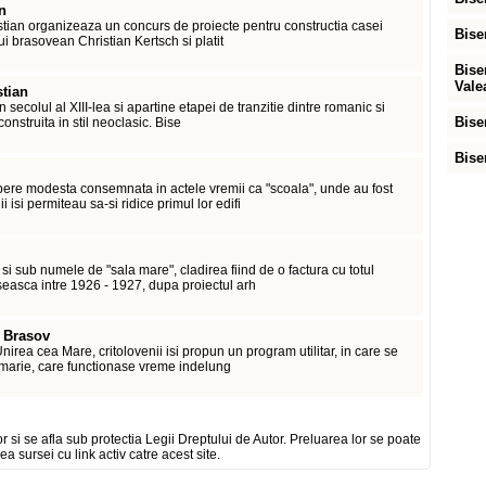
n
istian organizeaza un concurs de proiecte pentru constructia casei
Bise
lui brasovean Christian Kertsch si platit
Bise
Vale
stian
secolul al XIII-lea si apartine etapei de tranzitie dintre romanic si
Bise
construita in stil neoclasic. Bise
Bise
ere modesta consemnata in actele vremii ca "scoala", unde au fost
 isi permiteau sa-si ridice primul lor edifi
i sub numele de "sala mare", cladirea fiind de o factura cu totul
aseasca intre 1926 - 1927, dupa proiectul arh
l Brasov
irea cea Mare, critolovenii isi propun un program utilitar, in care se
rimarie, care functionase vreme indelung
or si se afla sub protectia Legii Dreptului de Autor. Preluarea lor se poate
ea sursei cu link activ catre acest site.