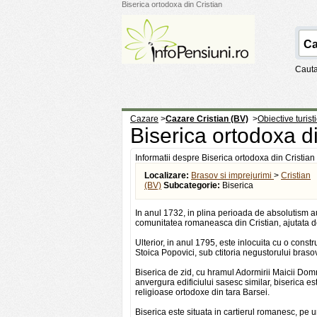
Biserica ortodoxa din Cristian
Cauta
Cazare
>
Cazare Cristian (BV)
>
Obiective turist
Biserica ortodoxa d
Informatii despre Biserica ortodoxa din Cristian
Localizare:
Brasov si imprejurimi
>
Cristian
(BV)
Subcategorie:
Biserica
In anul 1732, in plina perioada de absolutism aus
comunitatea romaneasca din Cristian, ajutata de 
Ulterior, in anul 1795, este inlocuita cu o constru
Stoica Popovici, sub ctitoria negustorului braso
Biserica de zid, cu hramul Adormirii Maicii Do
anvergura edificiului sasesc similar, biserica es
religioase ortodoxe din tara Barsei.
Biserica este situata in cartierul romanesc, pe un