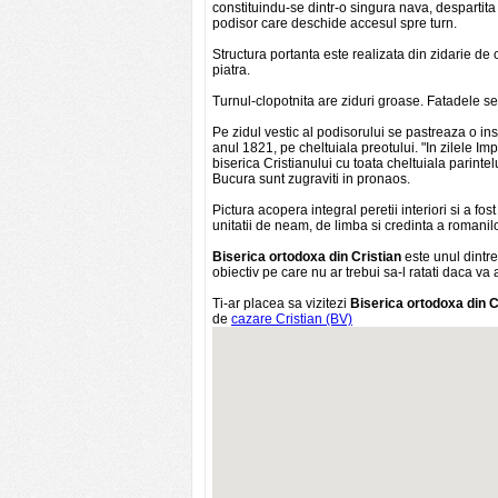
constituindu-se dintr-o singura nava, despartita
podisor care deschide accesul spre turn.
Structura portanta este realizata din zidarie de
piatra.
Turnul-clopotnita are ziduri groase. Fatadele se
Pe zidul vestic al podisorului se pastreaza o insc
anul 1821, pe cheltuiala preotului. "In zilele Im
biserica Cristianului cu toata cheltuiala parinte
Bucura sunt zugraviti in pronaos.
Pictura acopera integral peretii interiori si a fos
unitatii de neam, de limba si credinta a romanilor
Biserica ortodoxa din Cristian
este unul dintre
obiectiv pe care nu ar trebui sa-l ratati daca va a
Ti-ar placea sa vizitezi
Biserica ortodoxa din C
de
cazare Cristian (BV)