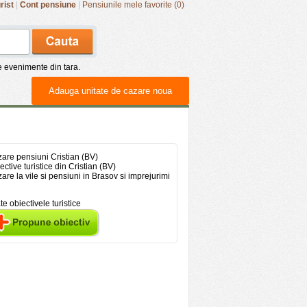
rist
|
Cont pensiune
|
Pensiunile mele favorite (0)
de evenimente din tara.
Adauga unitate de cazare noua
are pensiuni Cristian (BV)
ective turistice din Cristian (BV)
are la vile si pensiuni in Brasov si imprejurimi
te obiectivele turistice