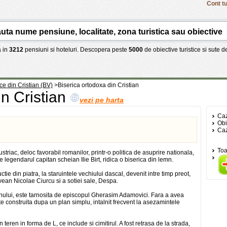
Cont tu
 in
3212
pensiuni si hoteluri. Descopera peste
5000
de obiective turistice si sute 
ice din Cristian (BV)
>
Biserica ortodoxa din Cristian
in Cristian
vezi pe harta
Caz
Obi
Caz
Toa
triac, deloc favorabil romanilor, printr-o politica de asuprire nationala,
legendarul capitan scheian Ilie Birt, ridica o biserica din lemn.
ctie din piatra, la staruintele vechiului dascal, devenit intre timp preot,
vean Nicolae Ciurcu si a sotiei sale, Despa.
mnului, este tarnosita de episcopul Gherasim Adamovici. Fara a avea
te construita dupa un plan simplu, intalnit frecvent la asezamintele
 teren in forma de L, ce include si cimitirul. A fost retrasa de la strada,