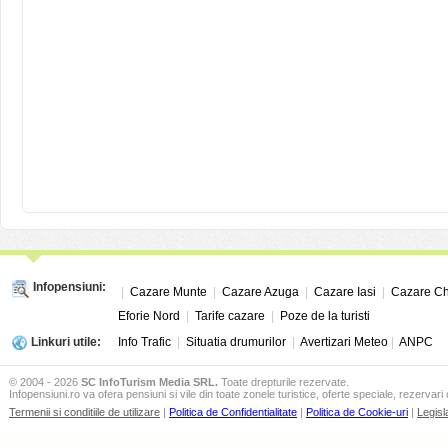
Darjiu este un sat in judetul Harghita, Transilvania. Este resedinta comunei Da
Infopensiuni:
|
Cazare Munte
|
Cazare Azuga
|
Cazare Iasi
|
Cazare Ch
Eforie Nord
|
Tarife cazare
|
Poze de la turisti
Linkuri utile:
Info Trafic
|
Situatia drumurilor
|
Avertizari Meteo
|
ANPC
© 2004 - 2026
SC InfoTurism Media SRL.
Toate drepturile rezervate.
Infopensiuni.ro va ofera pensiuni si vile din toate zonele turistice, oferte speciale, rezervari 
Termenii si conditiile de utilizare
|
Politica de Confidentialitate
|
Politica de Cookie-uri
|
Legisl