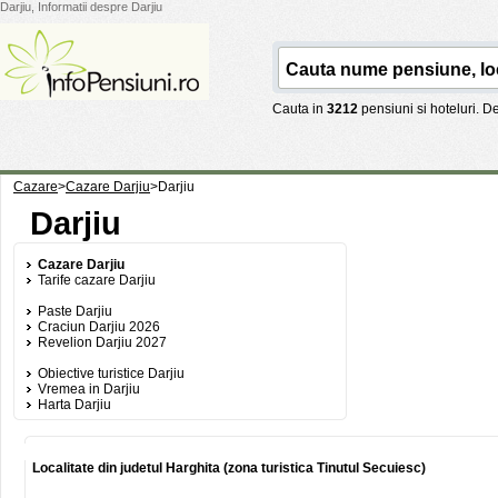
Darjiu, Informatii despre Darjiu
Cauta in
3212
pensiuni si hoteluri. 
Cazare
>
Cazare Darjiu
>
Darjiu
Darjiu
Cazare Darjiu
Tarife cazare Darjiu
Paste Darjiu
Craciun Darjiu 2026
Revelion Darjiu 2027
Obiective turistice Darjiu
Vremea in Darjiu
Harta Darjiu
Localitate din judetul Harghita (zona turistica Tinutul Secuiesc)