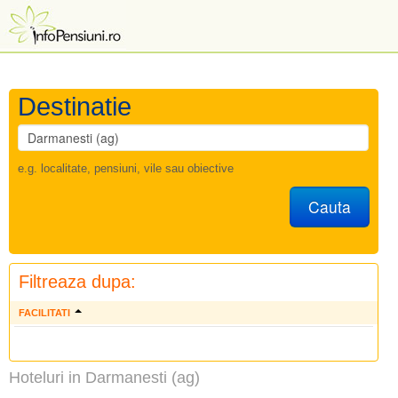
Destinatie
e.g. localitate, pensiuni, vile sau obiective
Cauta
Filtreaza dupa:
FACILITATI
Hoteluri in Darmanesti (ag)