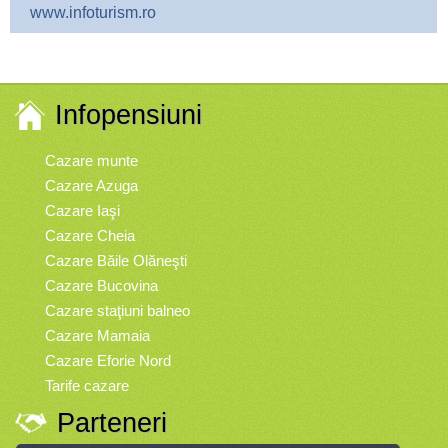
www.infoturism.ro
Infopensiuni
Cazare munte
Cazare Azuga
Cazare Iaşi
Cazare Cheia
Cazare Băile Olăneşti
Cazare Bucovina
Cazare staţiuni balneo
Cazare Mamaia
Cazare Eforie Nord
Tarife cazare
Parteneri