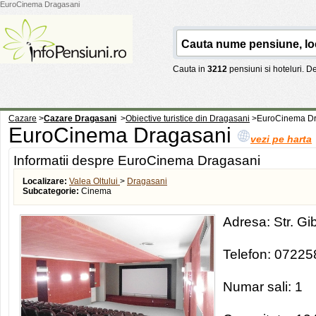
EuroCinema Dragasani
Cauta in
3212
pensiuni si hoteluri. 
Cazare
>
Cazare Dragasani
>
Obiective turistice din Dragasani
>
EuroCinema Dr
EuroCinema Dragasani
vezi pe harta
Informatii despre EuroCinema Dragasani
Localizare:
Valea Oltului
>
Dragasani
Subcategorie:
Cinema
Adresa: Str. Gi
Telefon: 0722
Numar sali: 1