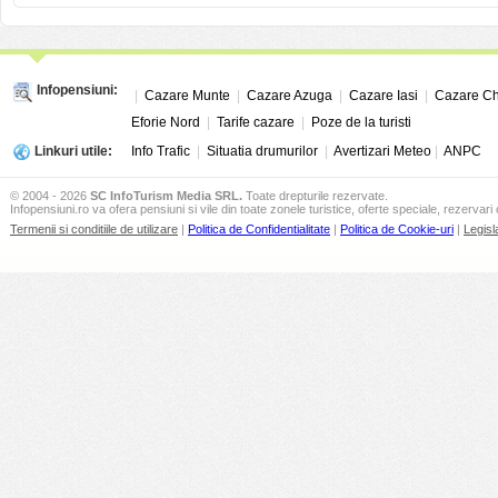
Infopensiuni:
|
Cazare Munte
|
Cazare Azuga
|
Cazare Iasi
|
Cazare Ch
Eforie Nord
|
Tarife cazare
|
Poze de la turisti
Linkuri utile:
Info Trafic
|
Situatia drumurilor
|
Avertizari Meteo
|
ANPC
© 2004 - 2026
SC InfoTurism Media SRL.
Toate drepturile rezervate.
Infopensiuni.ro va ofera pensiuni si vile din toate zonele turistice, oferte speciale, rezervari 
Termenii si conditiile de utilizare
|
Politica de Confidentialitate
|
Politica de Cookie-uri
|
Legisl