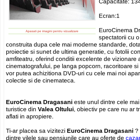
Capacitate: 13
Ecran:1
EuroCinema Dra
Apasati pe imagini pentru vizualizare
spectatorii cu o
construita dupa cele mai moderne standarde, dot
proiectie si sunet de ultima generatie, cu fotolii con
amfiteatru, oferind conditii excelente de vizionare 
cinematografului, pe langa popcorn, racoritoare si dul
vor putea achizitiona DVD-uri cu cele mai noi apari
colectie si de cinemateca.
EuroCinema Dragasani
este unul dintre cele mai
turistice din
Valea Oltului
, obiectiv pe care nu ar t
aflati in apropiere.
Ti-ar placea sa vizitezi
EuroCinema Dragasani
? 
dintre vilele sau pensiunile care au oferte de
caza