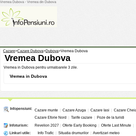
Vremea Dubova - Vremea din Dubova
Cazare
>
Cazare Dubova
>
Dubova
>
Vremea Dubova
Vremea Dubova
Vremea in Dubova pentru urmatoarele 3 zile.
Vremea in Dubova
Infopensiuni:
Cazare munte
|
Cazare Azuga
|
Cazare Iasi
|
Cazare Chei
Cazare Eforie Nord
|
Tarife cazare
|
Poze de la turisti
Infoturism:
Revelion 2027
|
Oferte Early Booking
|
Oferte Last Minute
|
Linkuri utile:
Info Trafic
|
Situatia drumurilor
|
Avertizari meteo