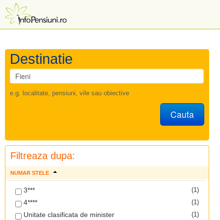
Destinatie
e.g. localitate, pensiuni, vile sau obiective
Cauta
Filtreaza dupa:
NUMAR STELE
3***
(1)
4****
(1)
Unitate clasificata de minister
(1)