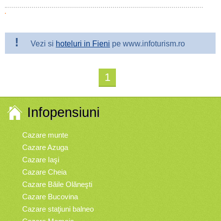
!
Vezi si
hoteluri in Fieni
pe www.infoturism.ro
1
Infopensiuni
Cazare munte
Cazare Azuga
Cazare Iaşi
Cazare Cheia
Cazare Băile Olăneşti
Cazare Bucovina
Cazare staţiuni balneo