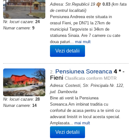
Adresa: Str.Republicii 19
0.03
(km fata
de centrul localitatii)
Pensiunea Andreea este situata in
Nr. locuri cazare:
24
orasul Fieni, pe DN71 la 27km de
Numar camere:
9
municipiul Targoviste si 34km de
statiunea Sinaia. Are 7 camere cu cate
doua paturi...
mai mult
Vezi detalii
Pensiunea Soreanca
4
*
-
2.
Fieni
Clasificata conform MDTR
Adresa: Costesti, Str. Principala Nr. 122,
jud. Dambovita
Bine ati venit la Pensiunea
Nr. locuri cazare:
28
Soreanca.Am imbinat traditia cu
Numar camere:
14
confortul de acasa pentru a te simti cu
adevarat linistit in locul acesta special.
Amplasata...
mai mult
Vezi detalii