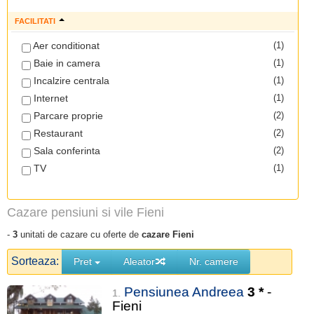
FACILITATI
Aer conditionat
(1)
Baie in camera
(1)
Incalzire centrala
(1)
Internet
(1)
Parcare proprie
(2)
Restaurant
(2)
Sala conferinta
(2)
TV
(1)
Cazare pensiuni si vile Fieni
-
3
unitati de cazare cu oferte de
cazare Fieni
Sorteaza:
Pret
Aleator
Nr. camere
Pensiunea Andreea
3
*
-
1.
Fieni