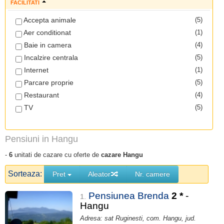
FACILITATI
Accepta animale
(5)
Aer conditionat
(1)
Baie in camera
(4)
Incalzire centrala
(5)
Internet
(1)
Parcare proprie
(5)
Restaurant
(4)
TV
(5)
Pensiuni in Hangu
-
6
unitati de cazare cu oferte de
cazare Hangu
Sorteaza:
Pret
Aleator
Nr. camere
Pensiunea Brenda
2
*
-
1.
Hangu
Adresa: sat Ruginesti, com. Hangu, jud.