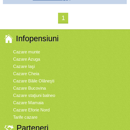
1
Infopensiuni
Cazare munte
Cazare Azuga
Cazare Iaşi
Cazare Cheia
Cazare Băile Olăneşti
Cazare Bucovina
Cazare staţiuni balneo
Cazare Mamaia
Cazare Eforie Nord
Tarife cazare
Parteneri