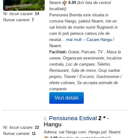
Neamt
8.89
(km fata de centrul
localitatii)
Nr. locuri cazare:
14
Pensiunea Brenda este situata in
Numar camere:
7
comuna Hangu, judetul Neamt, intr-un
sat linistit de munte numit Ruginesti in
care iti poti petrece cateva zile de
neuitat...
mai mult
--
Cazare Hangu
/
Neamt
Facilitati:
Gratar, Parcare, TV , Masa la
cerere, Organizare evenimente, Incalzire
centrala, Loc de campare, Telefon,
Restaurant, Sala de mese, Grup sanitar
propriu, Trasee / Excursii, Gastronomie /
oferte culinare, Se accepta animale de
companie
Vezi detalii
Pensiunea Estival
2
*
-
2.
Hangu
Nr. locuri cazare:
22
Adresa: sat Hangu com. Hangu jud. Neamt
Numar camere:
11