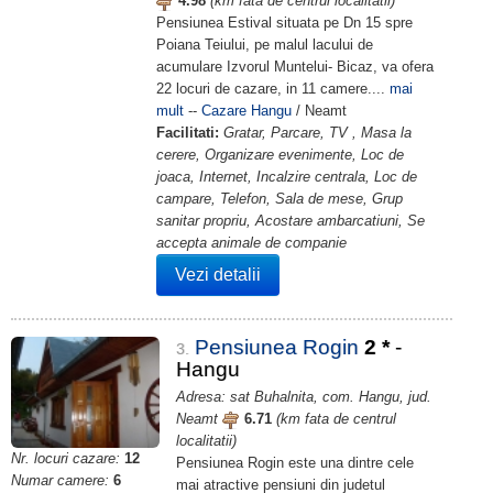
4.98
(km fata de centrul localitatii)
Pensiunea Estival situata pe Dn 15 spre
Poiana Teiului, pe malul lacului de
acumulare Izvorul Muntelui- Bicaz, va ofera
22 locuri de cazare, in 11 camere....
mai
mult
--
Cazare Hangu
/ Neamt
Facilitati:
Gratar, Parcare, TV , Masa la
cerere, Organizare evenimente, Loc de
joaca, Internet, Incalzire centrala, Loc de
campare, Telefon, Sala de mese, Grup
sanitar propriu, Acostare ambarcatiuni, Se
accepta animale de companie
Vezi detalii
Pensiunea Rogin
2
*
-
3.
Hangu
Adresa: sat Buhalnita, com. Hangu, jud.
Neamt
6.71
(km fata de centrul
localitatii)
Nr. locuri cazare:
12
Pensiunea Rogin este una dintre cele
Numar camere:
6
mai atractive pensiuni din judetul