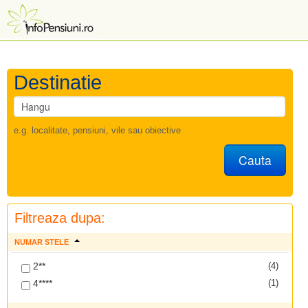
Destinatie
e.g. localitate, pensiuni, vile sau obiective
Cauta
Filtreaza dupa:
NUMAR STELE
2**
(4)
4****
(1)