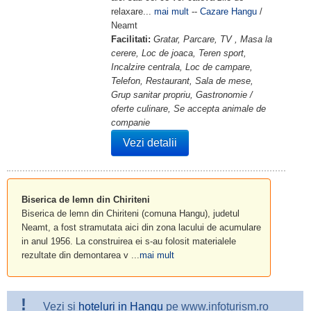
relaxare...
mai mult
--
Cazare Hangu
/
Neamt
Facilitati:
Gratar, Parcare, TV , Masa la
cerere, Loc de joaca, Teren sport,
Incalzire centrala, Loc de campare,
Telefon, Restaurant, Sala de mese,
Grup sanitar propriu, Gastronomie /
oferte culinare, Se accepta animale de
companie
Vezi detalii
Biserica de lemn din Chiriteni
Biserica de lemn din Chiriteni (comuna Hangu), judetul
Neamt, a fost stramutata aici din zona lacului de acumulare
in anul 1956. La construirea ei s-au folosit materialele
rezultate din demontarea v ...
mai mult
!
Vezi si
hoteluri in Hangu
pe www.infoturism.ro