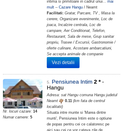
intima si primitoare in cadrul unui...
mai
mult
--
Cazare Hangu
/ Neamt
Facilitati:
Gratar, Parcare, TV , Masa la
cerere, Organizare evenimente, Loc de
joaca, Incalzire centrala, Loc de
campare, Aer Conditionat, Telefon,
Restaurant, Sala de mese, Grup sanitar
propriu, Trasee / Excursii, Gastronomie /
oferte culinare, Acostare ambarcatiuni,
Se accepta animale de companie
Vezi detalii
Pensiunea Intim
2
*
-
5.
Hangu
Adresa: sat Hangu comuna Hangu judetul
Neamt
0.11
(km fata de centrul
localitatii)
Nr. locuri cazare:
14
Situata intre munte si 'Marea dintre
Numar camere:
5
munti', Pensiunea Intim este o optiune
de popas pentru cei ce calatoresc pe
aici sau cei ce vor cateva zile de