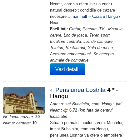
Neamt, care va ofera intr-un cadru
natural deosebit conditiile de cazare
necesare...
mai mult
--
Cazare Hangu
/
Neamt
Facilitati:
Gratar, Parcare, TV , Masa la
cerere, Loc de joaca, Teren sport,
Incalzire centrala, Loc de campare,
Telefon, Restaurant, Sala de mese,
Acostare ambarcatiuni, Se accepta
animale de companie
Vezi detalii
Pensiunea Lostrita
4
*
-
4.
Hangu
Adresa: sat Buhalnita, com. Hangu, jud.
Neamt
6.72
(km fata de centrul
localitatii)
Nr. locuri cazare:
20
Situata pe malul lacului Izvorul Muntelui,
Numar camere:
10
in sat Buhalnita, comuna Hangu,
pensiunea Lostrita va ofera o atmosfera