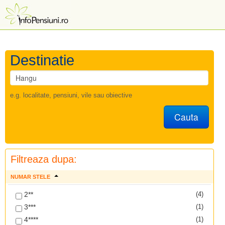
Destinatie
e.g. localitate, pensiuni, vile sau obiective
Cauta
Filtreaza dupa:
NUMAR STELE
2**
(4)
3***
(1)
4****
(1)