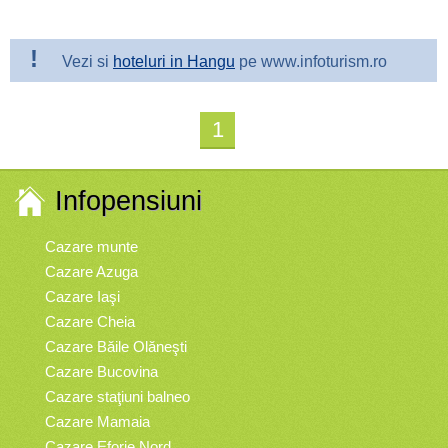
!
Vezi si
hoteluri in Hangu
pe www.infoturism.ro
1
Infopensiuni
Cazare munte
Cazare Azuga
Cazare Iaşi
Cazare Cheia
Cazare Băile Olăneşti
Cazare Bucovina
Cazare staţiuni balneo
Cazare Mamaia
Cazare Eforie Nord