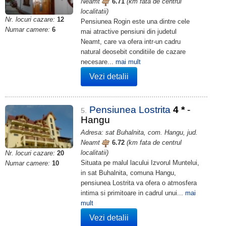
Neamt
6.71
(km fata de centrul
localitatii)
Nr. locuri cazare:
12
Pensiunea Rogin este una dintre cele
Numar camere:
6
mai atractive pensiuni din judetul
Neamt, care va ofera intr-un cadru
natural deosebit conditiile de cazare
necesare...
mai mult
Vezi detalii
Pensiunea Lostrita
4
*
-
5.
Hangu
Adresa: sat Buhalnita, com. Hangu, jud.
Neamt
6.72
(km fata de centrul
localitatii)
Nr. locuri cazare:
20
Situata pe malul lacului Izvorul Muntelui,
Numar camere:
10
in sat Buhalnita, comuna Hangu,
pensiunea Lostrita va ofera o atmosfera
intima si primitoare in cadrul unui...
mai
mult
Vezi detalii