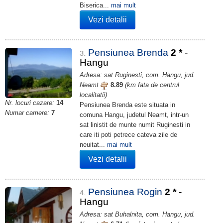
Biserica...
mai mult
Vezi detalii
Pensiunea Brenda
2
*
-
3.
Hangu
Adresa: sat Ruginesti, com. Hangu, jud.
Neamt
8.89
(km fata de centrul
localitatii)
Nr. locuri cazare:
14
Pensiunea Brenda este situata in
Numar camere:
7
comuna Hangu, judetul Neamt, intr-un
sat linistit de munte numit Ruginesti in
care iti poti petrece cateva zile de
neuitat...
mai mult
Vezi detalii
Pensiunea Rogin
2
*
-
4.
Hangu
Adresa: sat Buhalnita, com. Hangu, jud.