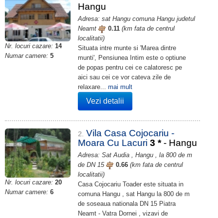
Hangu
Adresa: sat Hangu comuna Hangu judetul
Neamt
0.11
(km fata de centrul
localitatii)
Nr. locuri cazare:
14
Situata intre munte si 'Marea dintre
Numar camere:
5
munti', Pensiunea Intim este o optiune
de popas pentru cei ce calatoresc pe
aici sau cei ce vor cateva zile de
relaxare...
mai mult
Vezi detalii
Vila Casa Cojocariu -
2.
Moara Cu Lacuri
3
*
- Hangu
Adresa: Sat Audia , Hangu , la 800 de m
de DN 15
0.66
(km fata de centrul
localitatii)
Nr. locuri cazare:
20
Casa Cojocariu Toader este situata in
Numar camere:
6
comuna Hangu , sat Hangu la 800 de m
de soseaua nationala DN 15 Piatra
Neamt - Vatra Dornei , vizavi de