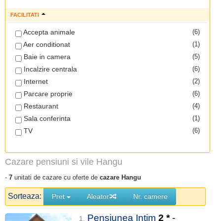
FACILITATI
Accepta animale
(6)
Aer conditionat
(1)
Baie in camera
(5)
Incalzire centrala
(6)
Internet
(2)
Parcare proprie
(6)
Restaurant
(4)
Sala conferinta
(1)
TV
(6)
Cazare pensiuni si vile Hangu
-
7
unitati de cazare cu oferte de
cazare Hangu
Sorteaza:
Pret
Aleator
Nr. camere
Pensiunea Intim
2
*
-
1.