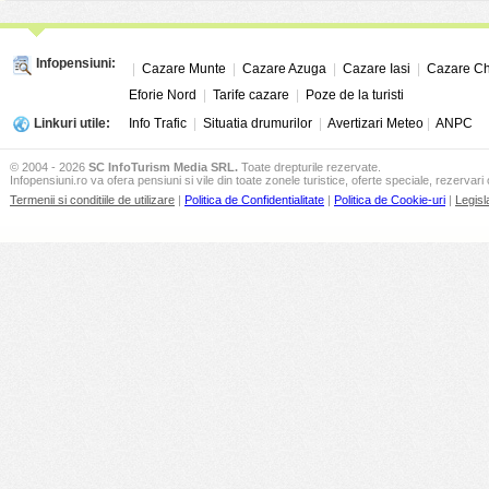
Infopensiuni:
|
Cazare Munte
|
Cazare Azuga
|
Cazare Iasi
|
Cazare Ch
Eforie Nord
|
Tarife cazare
|
Poze de la turisti
Linkuri utile:
Info Trafic
|
Situatia drumurilor
|
Avertizari Meteo
|
ANPC
© 2004 - 2026
SC InfoTurism Media SRL.
Toate drepturile rezervate.
Infopensiuni.ro va ofera pensiuni si vile din toate zonele turistice, oferte speciale, rezervari 
Termenii si conditiile de utilizare
|
Politica de Confidentialitate
|
Politica de Cookie-uri
|
Legisl