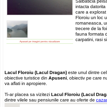
Salbaticia peis
intacta datorita
care a explorat
Floroiu un loc u
romaneasca, un
trecere de la fo
fauna formata di
carpatini, rasi s
Apasati pe imagini pentru vizualizare
Lacul Floroiu (Lacul Dragan)
este unul dintre ce
obiective turistice din
Apuseni
, obiectiv pe care nu
va aflati in apropiere.
Ti-ar placea sa vizitezi
Lacul Floroiu (Lacul Drag
dintre vilele sau pensiunile care au oferte de
caza