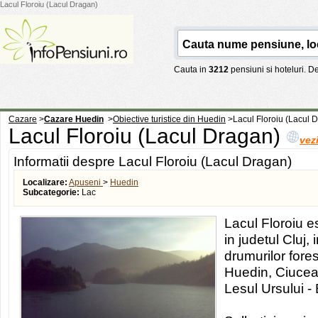
Lacul Floroiu (Lacul Dragan)
Cauta in
3212
pensiuni si hoteluri. 
Cazare
>
Cazare Huedin
>
Obiective turistice din Huedin
>
Lacul Floroiu (Lacul 
Lacul Floroiu (Lacul Dragan)
vez
Informatii despre Lacul Floroiu (Lacul Dragan)
Localizare:
Apuseni
>
Huedin
Subcategorie:
Lac
Lacul Floroiu es
in judetul Cluj, 
drumurilor forest
Huedin, Ciucea
Lesul Ursului - 