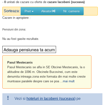
-
0
unitati de cazare cu oferte de
cazare Iacobeni (suceava)
Sorteaza:
Pret
Aleator
Nr. camere
Cazare in apropiere :
Pensiuni din zona:
Nu au fost gasite rezultate.
Pasul Mestecanis
Pasul Mestecanis se afla in SE Obcinei Mestecanis, la o
altitudine de 1096 m. Obcinele Bucovinei, cum este
denumita intreaga zona este formata din mai multe creste
muntoase paralele despre care se poa ...
mai mult
!
Vezi si
hoteluri in Iacobeni (suceava)
pe