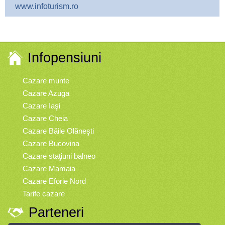
www.infoturism.ro
Infopensiuni
Cazare munte
Cazare Azuga
Cazare Iaşi
Cazare Cheia
Cazare Băile Olăneşti
Cazare Bucovina
Cazare staţiuni balneo
Cazare Mamaia
Cazare Eforie Nord
Tarife cazare
Parteneri