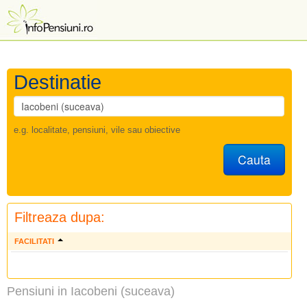
Destinatie
e.g. localitate, pensiuni, vile sau obiective
Cauta
Filtreaza dupa:
FACILITATI
Pensiuni in Iacobeni (suceava)