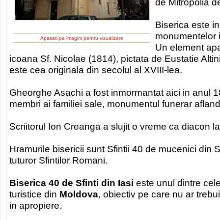
de Mitropolia de
Biserica este i
monumentelor is
Apasati pe imagini pentru vizualizare
Un element apart
icoana Sf. Nicolae (1814), pictata de Eustatie Alti
este cea originala din secolul al XVIII-lea.
Gheorghe Asachi a fost inmormantat aici in anul 1
membri ai familiei sale, monumentul funerar aflandu
Scriitorul Ion Creanga a slujit o vreme ca diacon l
Hramurile bisericii sunt Sfintii 40 de mucenici din
tuturor Sfintilor Romani.
Biserica 40 de Sfinti din Iasi
este unul dintre cel
turistice din
Moldova
, obiectiv pe care nu ar trebui
in apropiere.