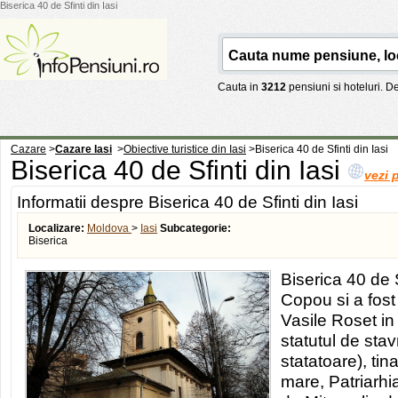
Biserica 40 de Sfinti din Iasi
Cauta in
3212
pensiuni si hoteluri. 
Cazare
>
Cazare Iasi
>
Obiective turistice din Iasi
>
Biserica 40 de Sfinti din Iasi
Biserica 40 de Sfinti din Iasi
vezi 
Informatii despre Biserica 40 de Sfinti din Iasi
Localizare:
Moldova
>
Iasi
Subcategorie:
Biserica
Biserica 40 de Sf
Copou si a fost
Vasile Roset in
statutul de sta
statatoare), tin
mare, Patriarhi