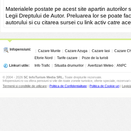
Materialele postate pe acest site apartin autorilor s
Legii Dreptului de Autor. Preluarea lor se poate fa
autorului si cu citarea sursei cu link activ catre ace
Infopensiuni:
|
Cazare Munte
|
Cazare Azuga
|
Cazare Iasi
|
Cazare Ch
Eforie Nord
|
Tarife cazare
|
Poze de la turisti
Linkuri utile:
Info Trafic
|
Situatia drumurilor
|
Avertizari Meteo
|
ANPC
© 2004 - 2026
SC InfoTurism Media SRL.
Toate drepturile rezervate.
Infopensiuni.ro va ofera pensiuni si vile din toate zonele turistice, oferte speciale, rezervari 
Termenii si conditiile de utilizare
|
Politica de Confidentialitate
|
Politica de Cookie-uri
|
Legisl