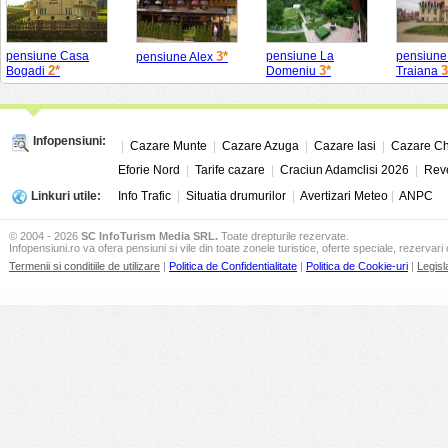
pensiune Casa
3*
pensiune La
pensiune
pensiune Alex
2*
3*
3
Bogadi
Domeniu
Traiana
Infopensiuni:
|
Cazare Munte
|
Cazare Azuga
|
Cazare Iasi
|
Cazare Ch
Eforie Nord
|
Tarife cazare
|
Craciun Adamclisi 2026
|
Reve
Linkuri utile:
Info Trafic
|
Situatia drumurilor
|
Avertizari Meteo
|
ANPC
© 2004 - 2026
SC InfoTurism Media SRL.
Toate drepturile rezervate.
Infopensiuni.ro va ofera pensiuni si vile din toate zonele turistice, oferte speciale, rezervari 
Termenii si conditiile de utilizare
|
Politica de Confidentialitate
|
Politica de Cookie-uri
|
Legisl