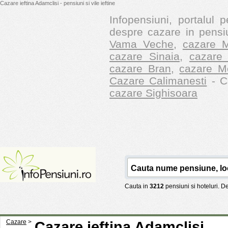
Cazare ieftina Adamclisi - pensiuni si vile ieftine
Infopensiuni, portalul p
despre cazare in pensiu
Vama Veche
,
cazare M
cazare Sinaia
,
cazare 
cazare Bran
,
cazare M
Cazare Calimanesti
- Ca
cazare Sighisoara
Cauta in
3212
pensiuni si hoteluri. 
Cazare
>
Cazare ieftina Adamclisi