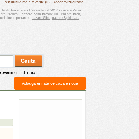
e
|
Pensiunile mele favorite (0)
|
Recent vizualizate
vile din toata tara -
Cazare litoral 2012
-
cazare Vama
zare Predeal
- cazare zona Brasovului -
cazare Bran
,
turistice importante -
cazare Sibiu
,
cazare Sighisoara
de evenimente din tara.
Adauga unitate de cazare noua