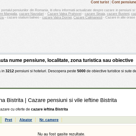
Cont turist
|
Cont pensiun
 portalul pensiunilor din Romania, iti ofera informatii actualizate despre cazare in pensiuni si 
re Mangalia
,
cazare Navodari
-
Cazare Valea Prahovei
-
cazare Sinaia
,
cazare Busteni
,
ca
ciu
- cazare statiuni balneo -
cazare Vatra Dornei
,
Cazare Calimanesti
- Cazare in alte orase 
 in
3212
pensiuni si hoteluri. Descopera peste
5000
de obiective turistice si sute 
na Bistrita
| Cazare pensiuni si vile ieftine Bistrita
cazare cu oferte de
cazare ieftina Bistrita
:
Pret
Aleator
Nr. camere
Nu au fost gasite rezultate.