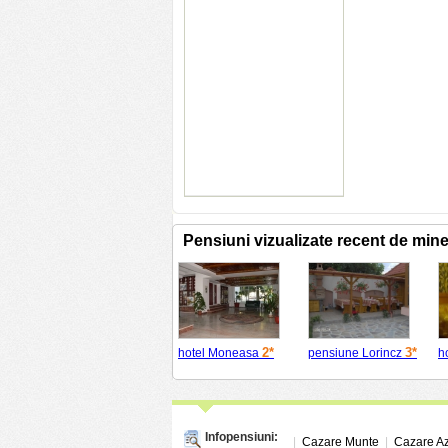
Pensiuni vizualizate recent de min
2*
3*
hotel Moneasa
pensiune Lorincz
ho
Infopensiuni:
|
Cazare Munte
|
Cazare A