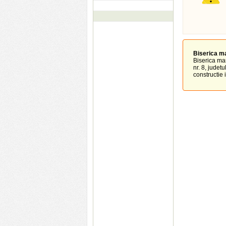
Biserica ma
Biserica man
nr. 8, judet
constructie in