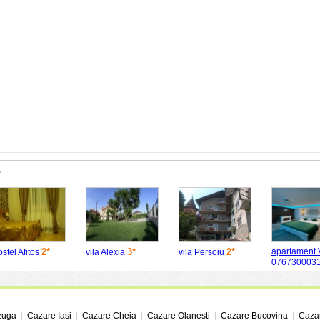
e
2*
3*
2*
apartament 
stel Afitos
vila Alexia
vila Persoiu
076730003
zuga
|
Cazare Iasi
|
Cazare Cheia
|
Cazare Olanesti
|
Cazare Bucovina
|
Cazar