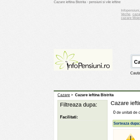
Cazare ieftina Bistrita - pensiuni si vile ieftine
Infopensiuni,
Veche
,
caza
cazare Moie
Cauta
Cazare
>
Cazare ieftina Bistrita
Cazare iefti
Filtreaza dupa:
0
de unitati de 
Facilitati:
Sorteaza dupa