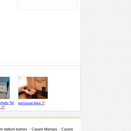
Vladu Tel
3*
pensiune Alex
0*
1
e statiuni balneo
|
Cazare Mamaia
|
Cazare