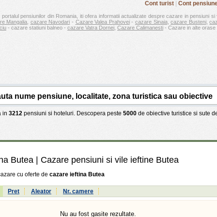
Cont turist
|
Cont pensiun
 portalul pensiunilor din Romania, iti ofera informatii actualizate despre cazare in pensiuni si 
re Mangalia
,
cazare Navodari
-
Cazare Valea Prahovei
-
cazare Sinaia
,
cazare Busteni
,
ca
ciu
- cazare statiuni balneo -
cazare Vatra Dornei
,
Cazare Calimanesti
- Cazare in alte orase 
 in
3212
pensiuni si hoteluri. Descopera peste
5000
de obiective turistice si sute 
ina Butea
| Cazare pensiuni si vile ieftine Butea
cazare cu oferte de
cazare ieftina Butea
:
Pret
Aleator
Nr. camere
Nu au fost gasite rezultate.