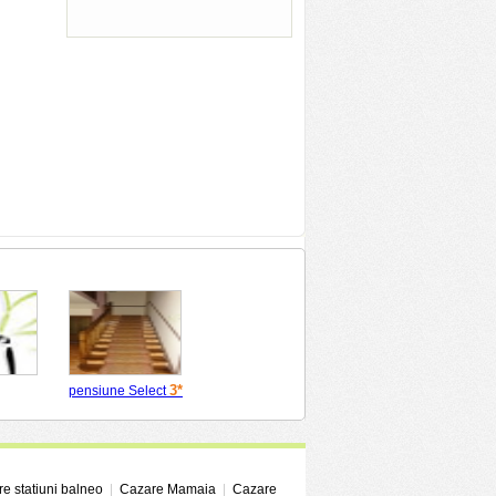
3*
pensiune Select
e statiuni balneo
|
Cazare Mamaia
|
Cazare