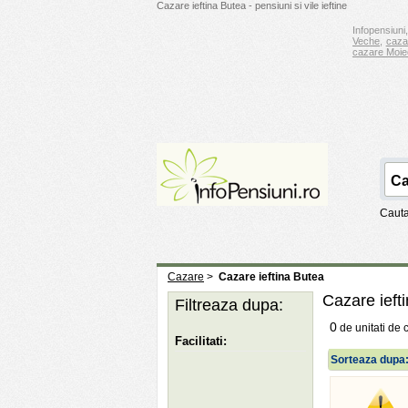
Cazare ieftina Butea - pensiuni si vile ieftine
Infopensiuni,
Veche
,
caza
cazare Moie
Cauta
Cazare
>
Cazare ieftina Butea
Cazare ieft
Filtreaza dupa:
0
de unitati de 
Facilitati:
Sorteaza dupa