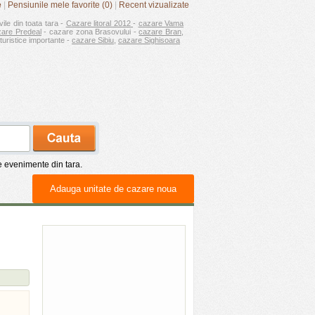
e
|
Pensiunile mele favorite (0)
|
Recent vizualizate
vile din toata tara -
Cazare litoral 2012
-
cazare Vama
zare Predeal
- cazare zona Brasovului -
cazare Bran
,
turistice importante -
cazare Sibiu
,
cazare Sighisoara
de evenimente din tara.
Adauga unitate de cazare noua