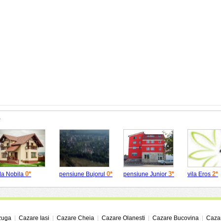
e
0*
0*
3*
2*
ila Nobila
pensiune Bujorul
pensiune Junior
vila Eros
zuga
|
Cazare Iasi
|
Cazare Cheia
|
Cazare Olanesti
|
Cazare Bucovina
|
Cazar