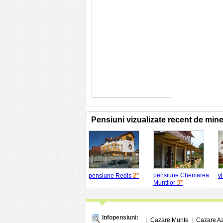
Pensiuni vizualizate recent de min
2*
pensiune Chemarea
pensiune Redis
v
3*
Muntilor
Infopensiuni:
|
Cazare Munte
|
Cazare A