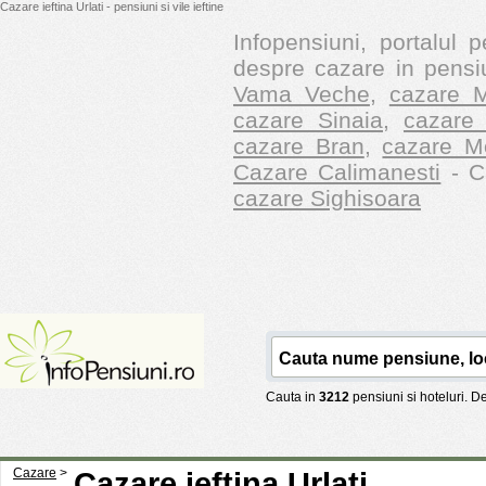
Cazare ieftina Urlati - pensiuni si vile ieftine
Infopensiuni, portalul p
despre cazare in pensiu
Vama Veche
,
cazare M
cazare Sinaia
,
cazare 
cazare Bran
,
cazare M
Cazare Calimanesti
- Ca
cazare Sighisoara
Cauta in
3212
pensiuni si hoteluri. 
Cazare
>
Cazare ieftina Urlati