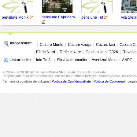
3*
pensiune Caprioara
2*
pensiune Monik
pensiune Trif
vila Steja
3*
Infopensiuni:
|
Cazare Munte
|
Cazare Azuga
|
Cazare Iasi
|
Cazare Ch
Eforie Nord
|
Tarife cazare
|
Craciun Urlati 2026
|
Revelion
Linkuri utile:
Info Trafic
|
Situatia drumurilor
|
Avertizari Meteo
|
ANPC
© 2004 - 2026
SC InfoTurism Media SRL.
Toate drepturile rezervate.
Infopensiuni.ro va ofera pensiuni si vile din toate zonele turistice, oferte speciale, rezervari 
Termenii si conditiile de utilizare
|
Politica de Confidentialitate
|
Politica de Cookie-uri
|
Legisl