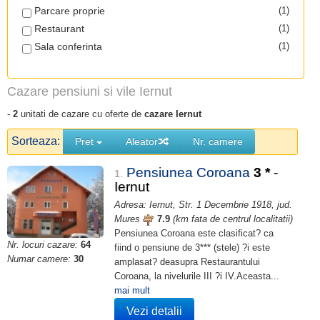
Parcare proprie
(1)
Restaurant
(1)
Sala conferinta
(1)
Cazare pensiuni si vile Iernut
-
2
unitati de cazare cu oferte de
cazare Iernut
Sorteaza:
Pret
Aleator
Nr. camere
Pensiunea Coroana
3
*
-
1.
Iernut
Adresa: Iernut, Str. 1 Decembrie 1918, jud.
Mures
7.9
(km fata de centrul localitatii)
Pensiunea Coroana este clasificat? ca
Nr. locuri cazare:
64
fiind o pensiune de 3*** (stele) ?i este
Numar camere:
30
amplasat? deasupra Restaurantului
Coroana, la nivelurile III ?i IV.Aceasta...
mai mult
Vezi detalii