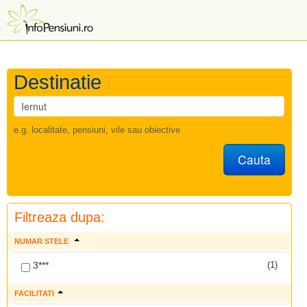
Destinatie
e.g. localitate, pensiuni, vile sau obiective
Cauta
Filtreaza dupa:
NUMAR STELE
3***
(1)
FACILITATI