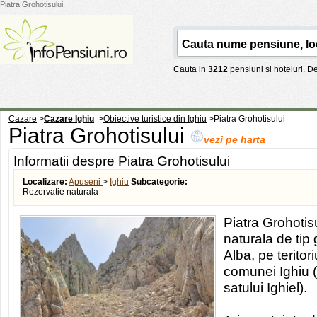
Piatra Grohotisului
Cauta in
3212
pensiuni si hoteluri. 
Cazare
>
Cazare Ighiu
>
Obiective turistice din Ighiu
>
Piatra Grohotisului
Piatra Grohotisului
vezi pe harta
Informatii despre Piatra Grohotisului
Localizare:
Apuseni
>
Ighiu
Subcategorie:
Rezervatie naturala
Piatra Grohotis
naturala de tip 
Alba, pe teritori
comunei Ighiu (
satului Ighiel).