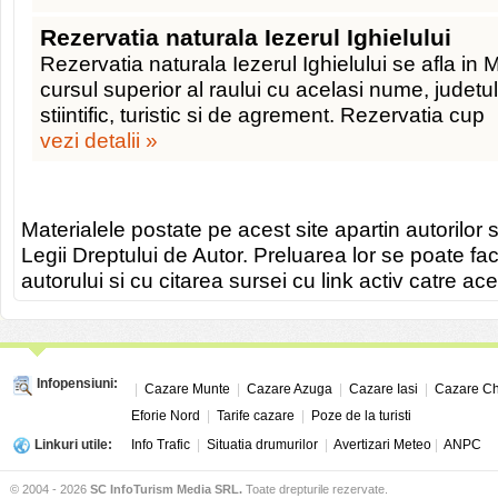
Rezervatia naturala Iezerul Ighielului
Rezervatia naturala Iezerul Ighielului se afla in 
cursul superior al raului cu acelasi nume, judetul
stiintific, turistic si de agrement. Rezervatia cup
vezi detalii »
Materialele postate pe acest site apartin autorilor s
Legii Dreptului de Autor. Preluarea lor se poate fa
autorului si cu citarea sursei cu link activ catre ace
Infopensiuni:
|
Cazare Munte
|
Cazare Azuga
|
Cazare Iasi
|
Cazare Ch
Eforie Nord
|
Tarife cazare
|
Poze de la turisti
Linkuri utile:
Info Trafic
|
Situatia drumurilor
|
Avertizari Meteo
|
ANPC
© 2004 - 2026
SC InfoTurism Media SRL.
Toate drepturile rezervate.