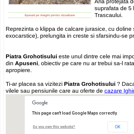
Aria protejata d
suprafata de 5 h
Trascaului.
Apasati pe imagini pentru vizualizare
Reprezinta o klippa de calcare jurasice, cu doline
exocarstice), prelungita in creste si sfarsindu-se p
Piatra Grohotisului
este unul dintre cele mai impor
din
Apuseni
, obiectiv pe care nu ar trebui sa-l rata
apropiere.
Ti-ar placea sa vizitezi
Piatra Grohotisului
? Daca
vilele sau pensiunile care au oferte de
cazare Ighi