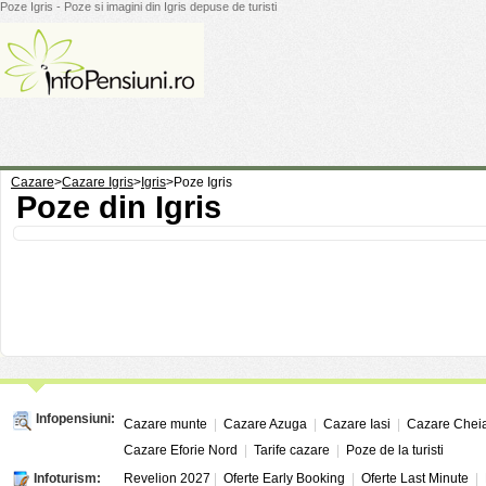
Poze Igris - Poze si imagini din Igris depuse de turisti
Cazare
>
Cazare Igris
>
Igris
>
Poze Igris
Poze din Igris
Infopensiuni:
Cazare munte
|
Cazare Azuga
|
Cazare Iasi
|
Cazare Chei
Cazare Eforie Nord
|
Tarife cazare
|
Poze de la turisti
Infoturism:
Revelion 2027
|
Oferte Early Booking
|
Oferte Last Minute
|