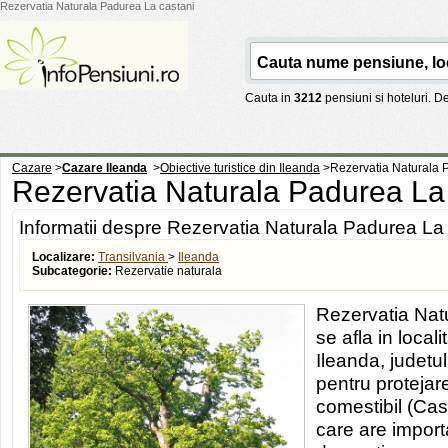
Rezervatia Naturala Padurea La castani
Cauta in
3212
pensiuni si hoteluri. 
Cazare
>
Cazare Ileanda
>
Obiective turistice din Ileanda
>
Rezervatia Naturala 
Rezervatia Naturala Padurea La
Informatii despre Rezervatia Naturala Padurea La
Localizare:
Transilvania
>
Ileanda
Subcategorie:
Rezervatie naturala
Rezervatia Nat
se afla in loca
Ileanda, judetul
pentru protejar
comestibil (Cas
care are import