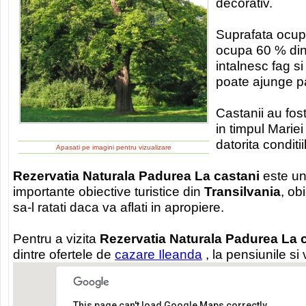
decorativ.
Suprafata ocup
ocupa 60 % din
intalnesc fag si
poate ajunge p
Castanii au fost
in timpul Mariei
datorita conditii
Apasati pe imagini pentru vizualizare
Rezervatia Naturala Padurea La castani
este un
importante obiective turistice din
Transilvania
, ob
sa-l ratati daca va aflati in apropiere.
Pentru a vizita
Rezervatia Naturala Padurea La 
dintre ofertele de
cazare Ileanda
, la pensiunile si 