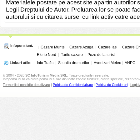
Materialele postate pe acest site apartin autorilor s
Legii Dreptului de Autor. Preluarea lor se poate fa
autorului si cu citarea sursei cu link activ catre ace
Infopensiuni:
|
Cazare Munte
|
Cazare Azuga
|
Cazare Iasi
|
Cazare Ch
Eforie Nord
|
Tarife cazare
|
Poze de la turisti
Linkuri utile:
Info Trafic
|
Situatia drumurilor
|
Avertizari Meteo
|
ANPC
© 2004 - 2026
SC InfoTurism Media SRL.
Toate drepturile rezervate.
Infopensiuni.ro va ofera pensiuni si vile din toate zonele turistice, oferte speciale, rezervari 
Termenii si conditiile de utilizare
|
Politica de Confidentialitate
|
Politica de Cookie-uri
|
Legisl