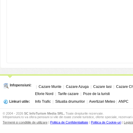
Infopensiuni:
|
Cazare Munte
|
Cazare Azuga
|
Cazare Iasi
|
Cazare Ch
Eforie Nord
|
Tarife cazare
|
Poze de la turisti
Linkuri utile:
Info Trafic
|
Situatia drumurilor
|
Avertizari Meteo
|
ANPC
© 2004 - 2026
SC InfoTurism Media SRL.
Toate drepturile rezervate.
Infopensiuni.ro va ofera pensiuni si vile din toate zonele turistice, oferte speciale, rezervari 
Termenii si conditiile de utilizare
|
Politica de Confidentialitate
|
Politica de Cookie-uri
|
Legisl