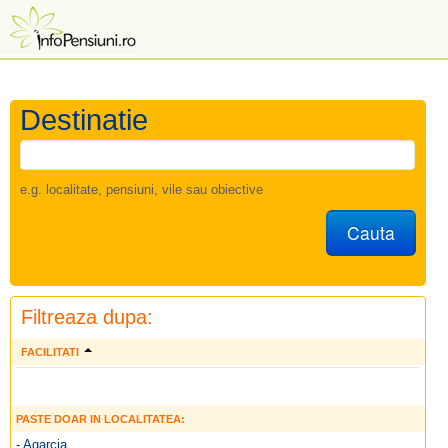
Destinatie
e.g. localitate, pensiuni, vile sau obiective
Cauta
Filtreaza dupa:
FACILITATI
PASTE DOAR IN LOCALITATEA:
- Agarcia