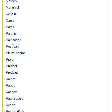
- Moroeni
- Murighiol
- Nehoiu
- Ozun
- Padis
- Paltinis
- Paltinoasa
- Pestisani
- Piatra Neamt
- Praid
- Predeal
- Predelut
- Ramet
- Ranca
- Rasnov
- Raul Sadului
- Recea
- Remeti (BH)