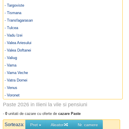
- Targoviste
- Tismana
- Transfagarasan
- Tulcea
- Vadu Izei
- Valea Ariesului
- Valea Doftanei
- Valiug
- Vama
- Vama Veche
- Vatra Dornei
- Venus
- Voronet
Paste 2026 in Ilieni la vile si pensiuni
-
0
unitati de cazare cu oferte de
cazare Paste
Sorteaza:
Pret
Aleator
Nr. camere