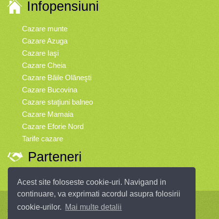
Infopensiuni
Cazare munte
Cazare Azuga
Cazare Iaşi
Cazare Cheia
Cazare Băile Olăneşti
Cazare Bucovina
Cazare staţiuni balneo
Cazare Mamaia
Cazare Eforie Nord
Tarife cazare
Parteneri
Vremea
Acest site foloseste cookie-uri. Navigand in
continuare, va exprimati acordul asupra folosirii
Infopensiuni.ro vă oferă pensiuni şi vile din toate zonele turistice, oferte
cookie-urilor.
Mai multe detalii
speciale, rezervări online.