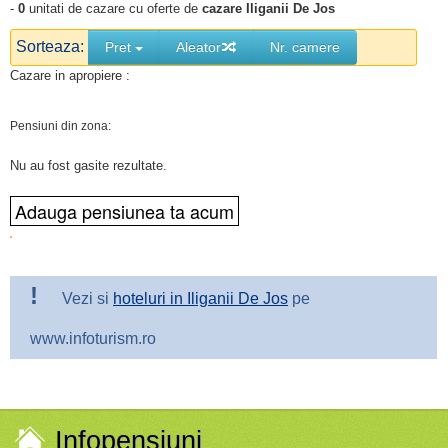
-
0
unitati de cazare cu oferte de
cazare Iliganii De Jos
Sorteaza:
Pret
Aleator
Nr. camere
Cazare in apropiere :
Pensiuni din zona:
Nu au fost gasite rezultate.
!
Vezi si
hoteluri in Iliganii De Jos
pe
www.infoturism.ro
Infopensiuni