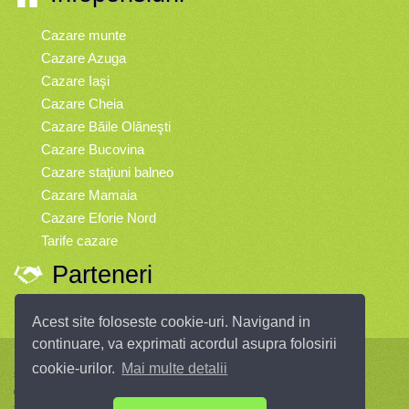
Cazare munte
Cazare Azuga
Cazare Iaşi
Cazare Cheia
Cazare Băile Olăneşti
Cazare Bucovina
Cazare staţiuni balneo
Cazare Mamaia
Cazare Eforie Nord
Tarife cazare
Parteneri
Vremea
Acest site foloseste cookie-uri. Navigand in
continuare, va exprimati acordul asupra folosirii
Infopensiuni.ro vă oferă pensiuni şi vile din toate zonele turistice, oferte
cookie-urilor.
Mai multe detalii
speciale, rezervări online.
© 2004 - 2026 SC InfoTurism Media SRL.