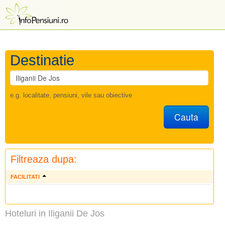
Destinatie
e.g. localitate, pensiuni, vile sau obiective
Cauta
Filtreaza dupa:
FACILITATI
Hoteluri in Iliganii De Jos