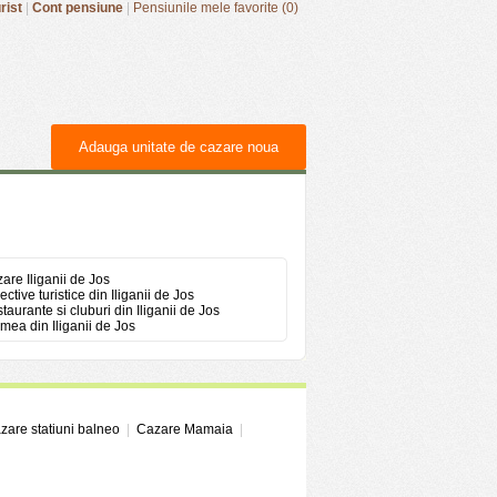
rist
|
Cont pensiune
|
Pensiunile mele favorite (0)
Adauga unitate de cazare noua
are Iliganii de Jos
ective turistice din Iliganii de Jos
taurante si cluburi din Iliganii de Jos
mea din Iliganii de Jos
zare statiuni balneo
|
Cazare Mamaia
|