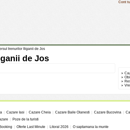
Cont tu
rsul trenurilor Iliganii de Jos
iganii de Jos
Caz
Obi
Res
Vre
ga
|
Cazare Iasi
|
Cazare Cheia
|
Cazare Baile Olanesti
|
Cazare Bucovina
|
Ca
cazare
|
Poze de la turisti
 Booking
|
Oferte Last Minute
|
Litoral 2026
|
O saptamana la munte