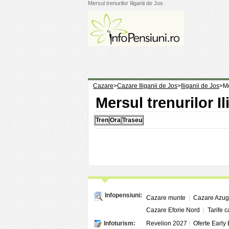
Mersul trenurilor Iliganii de Jos
Cazare
>
Cazare Iliganii de Jos
>
Iliganii de Jos
>
Me
Mersul trenurilor Il
Tren
Ora
Traseu
Infopensiuni:
Cazare munte
|
Cazare Azu
Cazare Eforie Nord
|
Tarife 
Infoturism:
Revelion 2027
|
Oferte Early