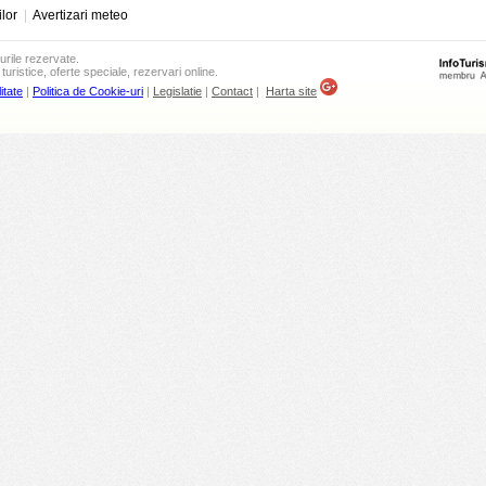
ilor
|
Avertizari meteo
urile rezervate.
turistice, oferte speciale, rezervari online.
itate
|
Politica de Cookie-uri
|
Legislatie
|
Contact
|
Harta site