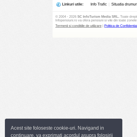
Linkuri utile:
Info Trafic
|
Situatia drumur
© 2004 - 2026
SC InfoTurism Media SRL.
Toate drept
Infopensiuni.ro va ofera pensiuni si vile din toate zonele 
Termenii si conditiile de utilizare
|
Politica de Confidential
Acest site foloseste cookie-uri. Navigand in
continuare, va exprimati acordul asupra folosirii