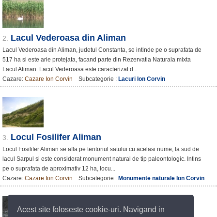
Lacul Vederoasa din Aliman
2.
Lacul Vederoasa din Aliman, judetul Constanta, se intinde pe o suprafata de
517 ha si este arie protejata, facand parte din Rezervatia Naturala mixta
Lacul Aliman. Lacul Vederoasa este caracterizat d...
Cazare:
Cazare Ion Corvin
Subcategorie :
Lacuri Ion Corvin
Locul Fosilifer Aliman
3.
Locul Fosilifer Aliman se afla pe teritoriul satului cu acelasi nume, la sud de
lacul Sarpul si este considerat monument natural de tip paleontologic. Intins
pe o suprafata de aproximativ 12 ha, locu...
Cazare:
Cazare Ion Corvin
Subcategorie :
Monumente naturale Ion Corvin
Acest site foloseste cookie-uri. Navigand in