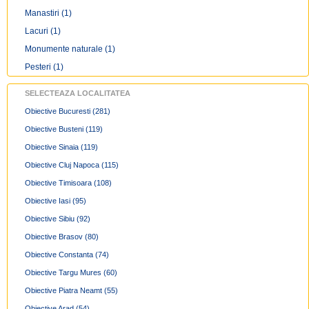
Manastiri
(1)
Lacuri
(1)
Monumente naturale
(1)
Pesteri
(1)
SELECTEAZA LOCALITATEA
Obiective Bucuresti
(281)
Obiective Busteni
(119)
Obiective Sinaia
(119)
Obiective Cluj Napoca
(115)
Obiective Timisoara
(108)
Obiective Iasi
(95)
Obiective Sibiu
(92)
Obiective Brasov
(80)
Obiective Constanta
(74)
Obiective Targu Mures
(60)
Obiective Piatra Neamt
(55)
Obiective Arad
(54)