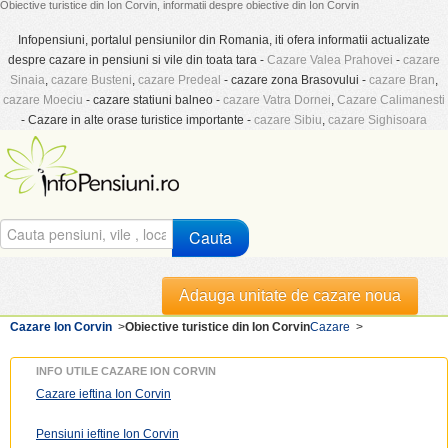
Obiective turistice din Ion Corvin, informatii despre obiective din Ion Corvin
Infopensiuni, portalul pensiunilor din Romania, iti ofera informatii actualizate
despre cazare in pensiuni si vile din toata tara -
Cazare Valea Prahovei
-
cazare
Sinaia
,
cazare Busteni
,
cazare Predeal
- cazare zona Brasovului -
cazare Bran
,
cazare Moeciu
- cazare statiuni balneo -
cazare Vatra Dornei
,
Cazare Calimanesti
- Cazare in alte orase turistice importante -
cazare Sibiu
,
cazare Sighisoara
Cauta
Adauga unitate de cazare noua
Cazare Ion Corvin
>
Obiective turistice din Ion Corvin
Cazare
>
INFO UTILE CAZARE ION CORVIN
Cazare ieftina Ion Corvin
Pensiuni ieftine Ion Corvin