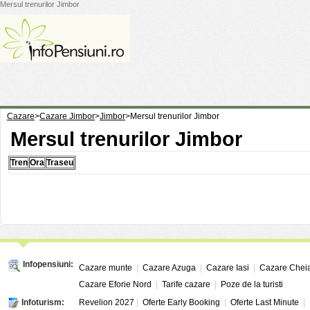
Mersul trenurilor Jimbor
Cazare
>
Cazare Jimbor
>
Jimbor
>
Mersul trenurilor Jimbor
Mersul trenurilor Jimbor
Tren
Ora
Traseu
Infopensiuni:
Cazare munte
|
Cazare Azuga
|
Cazare Iasi
|
Cazare Chei
Cazare Eforie Nord
|
Tarife cazare
|
Poze de la turisti
Infoturism:
Revelion 2027
|
Oferte Early Booking
|
Oferte Last Minute
|