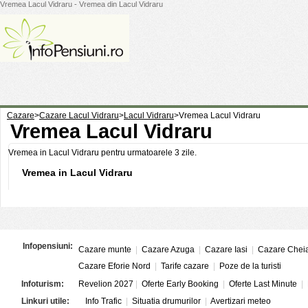
Vremea Lacul Vidraru - Vremea din Lacul Vidraru
Cazare
>
Cazare Lacul Vidraru
>
Lacul Vidraru
>
Vremea Lacul Vidraru
Vremea Lacul Vidraru
Vremea in Lacul Vidraru pentru urmatoarele 3 zile.
Vremea in Lacul Vidraru
Infopensiuni:
Cazare munte
|
Cazare Azuga
|
Cazare Iasi
|
Cazare Chei
Cazare Eforie Nord
|
Tarife cazare
|
Poze de la turisti
Infoturism:
Revelion 2027
|
Oferte Early Booking
|
Oferte Last Minute
|
Linkuri utile:
Info Trafic
|
Situatia drumurilor
|
Avertizari meteo