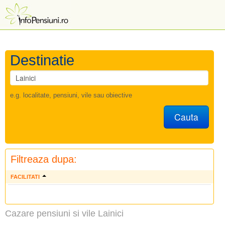
Destinatie
e.g. localitate, pensiuni, vile sau obiective
Cauta
Filtreaza dupa:
FACILITATI
Cazare pensiuni si vile Lainici