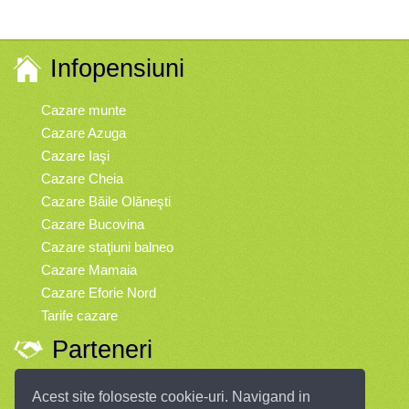
Infopensiuni
Cazare munte
Cazare Azuga
Cazare Iaşi
Cazare Cheia
Cazare Băile Olăneşti
Cazare Bucovina
Cazare staţiuni balneo
Cazare Mamaia
Cazare Eforie Nord
Tarife cazare
Parteneri
Vremea
Acest site foloseste cookie-uri. Navigand in