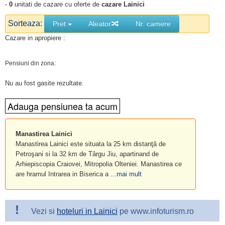
-
0
unitati de cazare cu oferte de
cazare Lainici
Sorteaza:
Pret
Aleator
Nr. camere
Cazare in apropiere :
Pensiuni din zona:
Nu au fost gasite rezultate.
Manastirea Lainici
Manastirea Lainici este situata la 25 km distanţă de
Petroşani si la 32 km de Târgu Jiu, apartinand de
Arhiepiscopia Craiovei, Mitropolia Olteniei. Manastirea ce
are hramul Intrarea in Biserica a ...
mai mult
!
Vezi si
hoteluri in Lainici
pe www.infoturism.ro