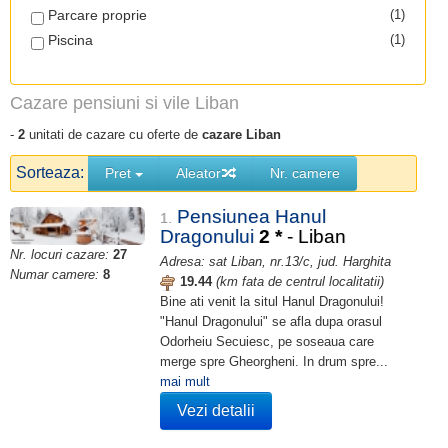
Parcare proprie
(1)
Piscina
(1)
Cazare pensiuni si vile Liban
-
2
unitati de cazare cu oferte de
cazare Liban
Sorteaza:
Pret
Aleator
Nr. camere
Pensiunea Hanul
1.
Dragonului
2
*
- Liban
Nr. locuri cazare:
27
Adresa: sat Liban, nr.13/c, jud. Harghita
Numar camere:
8
19.44
(km fata de centrul localitatii)
Bine ati venit la situl Hanul Dragonului!
"Hanul Dragonului" se afla dupa orasul
Odorheiu Secuiesc, pe soseaua care
merge spre Gheorgheni. In drum spre...
mai mult
Vezi detalii