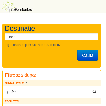
Destinatie
e.g. localitate, pensiuni, vile sau obiective
Cauta
Filtreaza dupa:
NUMAR STELE
2**
(1)
FACILITATI