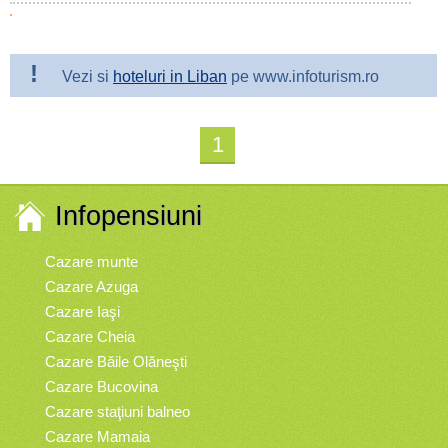
!
Vezi si
hoteluri in Liban
pe www.infoturism.ro
1
Infopensiuni
Cazare munte
Cazare Azuga
Cazare Iaşi
Cazare Cheia
Cazare Băile Olăneşti
Cazare Bucovina
Cazare staţiuni balneo
Cazare Mamaia