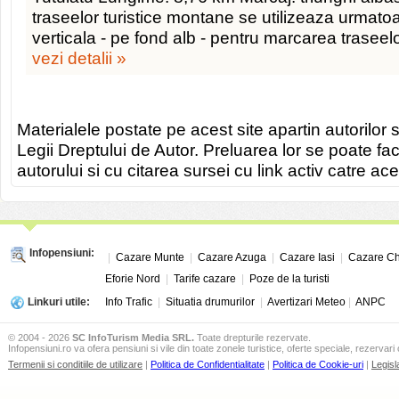
traseelor turistice montane se utilizeaza urmat
verticala - pe fond alb - pentru marcarea traseel
vezi detalii »
Materialele postate pe acest site apartin autorilor s
Legii Dreptului de Autor. Preluarea lor se poate fa
autorului si cu citarea sursei cu link activ catre ace
Infopensiuni:
|
Cazare Munte
|
Cazare Azuga
|
Cazare Iasi
|
Cazare Ch
Eforie Nord
|
Tarife cazare
|
Poze de la turisti
Linkuri utile:
Info Trafic
|
Situatia drumurilor
|
Avertizari Meteo
|
ANPC
© 2004 - 2026
SC InfoTurism Media SRL.
Toate drepturile rezervate.
Infopensiuni.ro va ofera pensiuni si vile din toate zonele turistice, oferte speciale, rezervari 
Termenii si conditiile de utilizare
|
Politica de Confidentialitate
|
Politica de Cookie-uri
|
Legisl