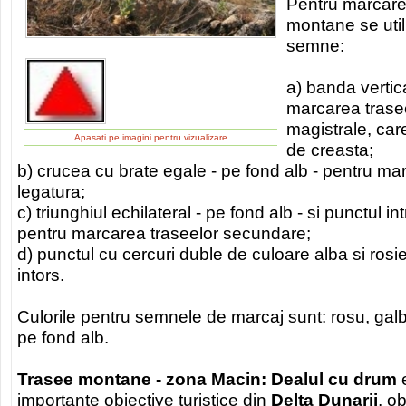
Pentru marcarea
montane se uti
semne:
a) banda vertica
marcarea trasee
magistrale, car
Apasati pe imagini pentru vizualizare
de creasta;
b) crucea cu brate egale - pe fond alb - pentru ma
legatura;
c) triunghiul echilateral - pe fond alb - si punctul in
pentru marcarea traseelor secundare;
d) punctul cu cercuri duble de culoare alba si rosi
intors.
Culorile pentru semnele de marcaj sunt: rosu, galbe
pe fond alb.
Trasee montane - zona Macin: Dealul cu drum
e
importante obiective turistice din
Delta Dunarii
, o