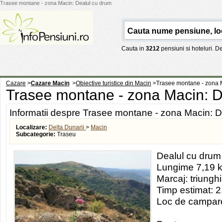
Trasee montane - zona Macin: Dealul cu drum
Cauta in
3212
pensiuni si hoteluri. 
Cazare
>
Cazare Macin
>
Obiective turistice din Macin
>
Trasee montane - zona 
Trasee montane - zona Macin: 
Informatii despre Trasee montane - zona Macin: D
Localizare:
Delta Dunarii
>
Macin
Subcategorie:
Traseu
Dealul cu drum
Lungime 7,19 
Marcaj: triungh
Timp estimat: 2,
Loc de campare