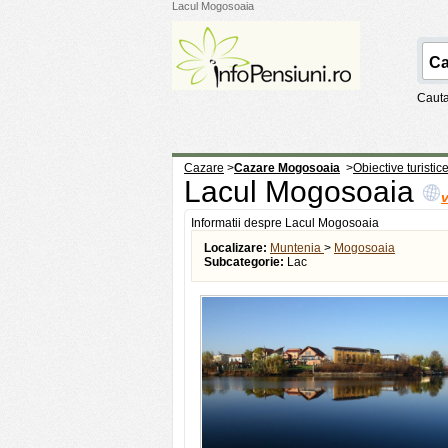
Lacul Mogosoaia
Cauta
Cazare
>
Cazare Mogosoaia
>
Obiective turisti
Lacul Mogosoaia
v
Informatii despre Lacul Mogosoaia
Localizare:
Muntenia
>
Mogosoaia
Subcategorie:
Lac