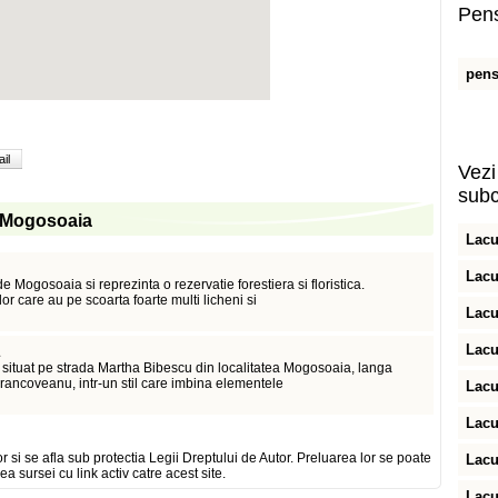
Pens
pens
il
Vezi 
subc
in Mogosoaia
Lacu
Lacu
 Mogosoaia si reprezinta o rezervatie forestiera si floristica.
r care au pe scoarta foarte multi licheni si
Lacu
Lacu
situat pe strada Martha Bibescu din localitatea Mogosoaia, langa
rancoveanu, intr-un stil care imbina elementele
Lacu
Lacu
or si se afla sub protectia Legii Dreptului de Autor. Preluarea lor se poate
Lacu
ea sursei cu link activ catre acest site.
Lacu