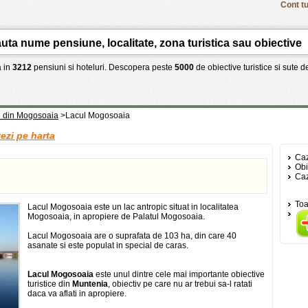
Cont tu
 in
3212
pensiuni si hoteluri. Descopera peste
5000
de obiective turistice si sute 
ce din Mogosoaia
>
Lacul Mogosoaia
ezi pe harta
Caz
Obi
Caz
Toa
Lacul Mogosoaia este un lac antropic situat in localitatea
Mogosoaia, in apropiere de Palatul Mogosoaia.
Lacul Mogosoaia are o suprafata de 103 ha, din care 40
asanate si este populat in special de caras.
Lacul Mogosoaia
este unul dintre cele mai importante obiective
turistice din
Muntenia
, obiectiv pe care nu ar trebui sa-l ratati
daca va aflati in apropiere.