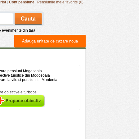
rist
|
Cont pensiune
|
Pensiunile mele favorite (0)
de evenimente din tara.
Adauga unitate de cazare noua
are pensiuni Mogosoaia
ective turistice din Mogosoaia
are la vile si pensiuni in Muntenia
te obiectivele turistice