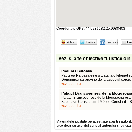
Coordonate GPS: 44.5236282,25.9988403
Yahoo
Twitter
Linkedin
Ema
Vezi si alte obiective turistice d
Padurea Raioasa
Padurea Raioasa este situata la 6 kilometri de
Denumirea sa provine de la aspectul copacilo
vezi detalii »
Palatul Brancovenesc de la Mogosoaia
Palatul Brancovenesc de la Mogosoaia este 
Bucuresti. Construit in 1702 de Constantin B
vezi detalii »
Materialele postate pe acest site apartin autoril
face doar cu acordul scris al autorului si cu citar