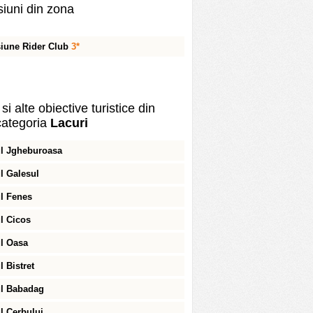
iuni din zona
iune Rider Club
3*
si alte obiective turistice din
ategoria
Lacuri
l Jgheburoasa
l Galesul
l Fenes
l Cicos
l Oasa
l Bistret
l Babadag
l Cerbului