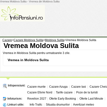
Vremea Moldova Sulita - Vremea din Moldova Sulita
Cazare
>
Cazare Moldova Sulita
>
Moldova Sulita
>
Vremea Moldova Sulita
Vremea Moldova Sulita
Vremea in Moldova Sulita pentru urmatoarele 3 zile.
Vremea in Moldova Sulita
Infopensiuni:
Cazare munte
|
Cazare Azuga
|
Cazare Iasi
|
Cazare Chei
Cazare Eforie Nord
|
Tarife cazare
|
Poze de la turisti
Infoturism:
Revelion 2027
|
Oferte Early Booking
|
Oferte Last Minute
|
Linkuri utile:
Info Trafic
|
Situatia drumurilor
|
Avertizari meteo