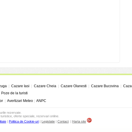
zuga
|
Cazare Iasi
|
Cazare Cheia
|
Cazare Olanesti
|
Cazare Bucovina
|
Cazar
|
Poze de la turisti
or
|
Avertizari Meteo
|
ANPC
urile rezervate.
turistice, oferte speciale, rezervari online.
itate
|
Politica de Cookie-uri
|
Legislatie
|
Contact
|
Harta site