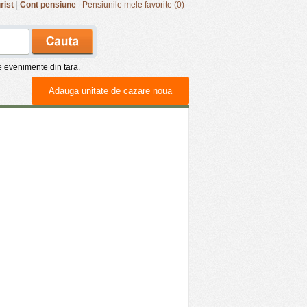
rist
|
Cont pensiune
|
Pensiunile mele favorite (0)
de evenimente din tara.
Adauga unitate de cazare noua