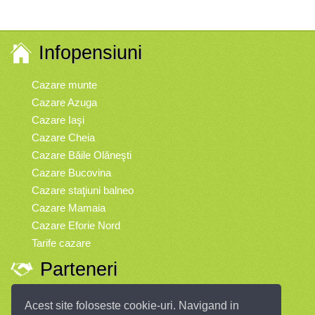
Infopensiuni
Cazare munte
Cazare Azuga
Cazare Iaşi
Cazare Cheia
Cazare Băile Olăneşti
Cazare Bucovina
Cazare staţiuni balneo
Cazare Mamaia
Cazare Eforie Nord
Tarife cazare
Parteneri
Vremea
Acest site foloseste cookie-uri. Navigand in