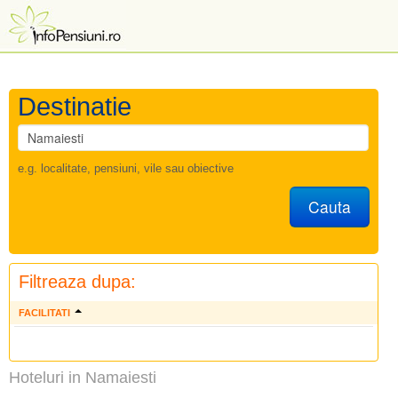
Destinatie
e.g. localitate, pensiuni, vile sau obiective
Cauta
Filtreaza dupa:
FACILITATI
Hoteluri in Namaiesti