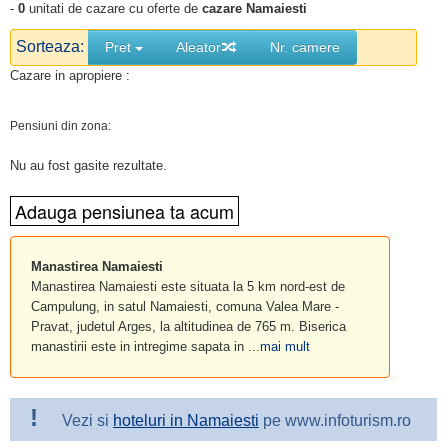
-
0
unitati de cazare cu oferte de
cazare Namaiesti
Sorteaza:
Pret
Aleator
Nr. camere
Cazare in apropiere :
Pensiuni din zona:
Nu au fost gasite rezultate.
Manastirea Namaiesti
Manastirea Namaiesti este situata la 5 km nord-est de
Campulung, in satul Namaiesti, comuna Valea Mare -
Pravat, judetul Arges, la altitudinea de 765 m. Biserica
manastirii este in intregime sapata in ...
mai mult
!
Vezi si
hoteluri in Namaiesti
pe www.infoturism.ro