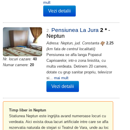
mult
Vezi detalii
Pensiunea La Jura
2
*
-
2.
Neptun
Adresa: Neptun, jud. Constanta
2.25
(km fata de centrul localitatii)
Pensiunea se afla langa Popasul
Nr. locuri cazare:
40
Caprioarelor, intr-o zona linistita, cu
Numar camere:
20
multa verdeata. Detinem 20 camere,
dotate cu grup sanitar propriu, televizor
si...
mai mult
Vezi detalii
Timp liber in Neptun
Statiunea Neptun este ingrijita avand numeroase locuri cu
verdeata. Aici exista doua lacuri artificiale intre care se afla
rezervatia naturala de stejari si Teatrul de Vara, unde au loc