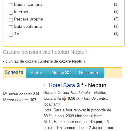
Baie in camera
(1)
Internet
(1)
Parcare proprie
(2)
Sala conferinta
(1)
TV
(1)
Cazare pensiuni vile hoteluri Neptun
-
3
unitati de cazare cu oferte de
cazare Neptun
Sorteaza:
Pret
Aleator
Nr. camere
Hotel Sara
3
*
- Neptun
1.
Adresa: Strada Trandafirului , Neptun ,
Nr. locuri cazare:
214
Constanta
0.58
(km fata de centrul
Numar camere:
107
localitatii)
Hotel Sara a fost renovat in proportie de
80 % in anul 2009 fiind fostul Hotel
Midia.Hotelul este compus din parter 3
etaje :- 107 camere duble- 2 Junior...
mai