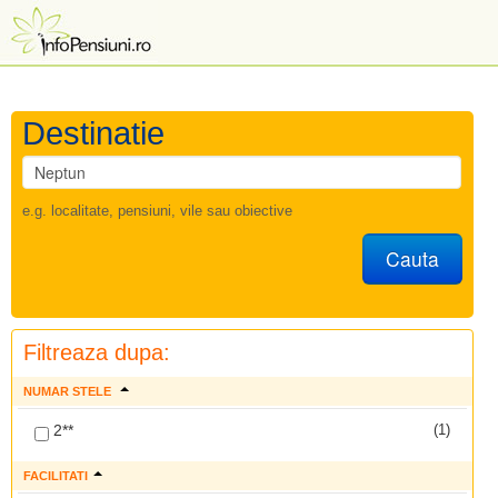
Destinatie
e.g. localitate, pensiuni, vile sau obiective
Cauta
Filtreaza dupa:
NUMAR STELE
2**
(1)
FACILITATI