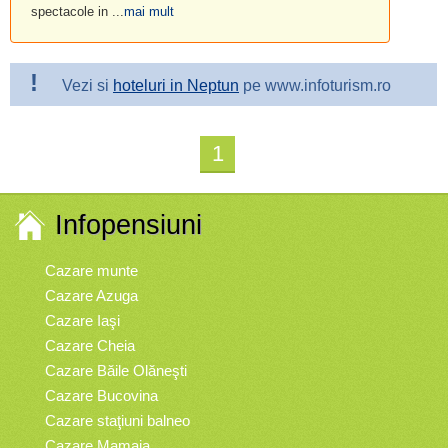
spectacole in ...
mai mult
!
Vezi si
hoteluri in Neptun
pe www.infoturism.ro
1
Infopensiuni
Cazare munte
Cazare Azuga
Cazare Iaşi
Cazare Cheia
Cazare Băile Olăneşti
Cazare Bucovina
Cazare staţiuni balneo
Cazare Mamaia