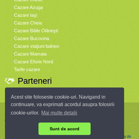
Cazare Azuga
Cazare Iaşi
Cazare Cheia
Cazare Băile Olăneşti
Cazare Bucovina
Cazare staţiuni balneo
Cazare Mamaia
Cazare Eforie Nord
Tarife cazare
Parteneri
Vremea
Acest site foloseste cookie-uri. Navigand in
continuare, va exprimati acordul asupra folosirii
Infopensiuni.ro vă oferă pensiuni şi vile din toate zonele turistice, oferte
cookie-urilor.
Mai multe detalii
speciale, rezervări online.
© 2004 - 2026 SC InfoTurism Media SRL.
Toate drepturile rezervate.
Sunt de acord
Termenii si conditiile de utilizare
|
Politica de Confidentialitate
|
Politica de