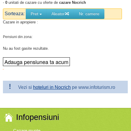
-
0
unitati de cazare cu oferte de
cazare Nocrich
Sorteaza:
Pret
Aleator
Nr. camere
Cazare in apropiere :
Pensiuni din zona:
Nu au fost gasite rezultate.
!
Vezi si
hoteluri in Nocrich
pe www.infoturism.ro
Infopensiuni
Cazare munte