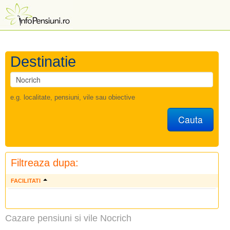
Destinatie
e.g. localitate, pensiuni, vile sau obiective
Cauta
Filtreaza dupa:
FACILITATI
Cazare pensiuni si vile Nocrich