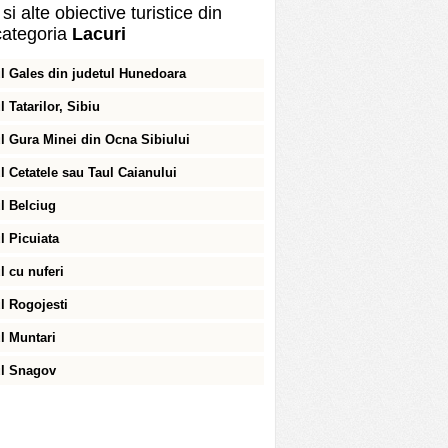
si alte obiective turistice din
ategoria
Lacuri
l Gales din judetul Hunedoara
l Tatarilor, Sibiu
l Gura Minei din Ocna Sibiului
l Cetatele sau Taul Caianului
l Belciug
l Picuiata
l cu nuferi
l Rogojesti
l Muntari
l Snagov