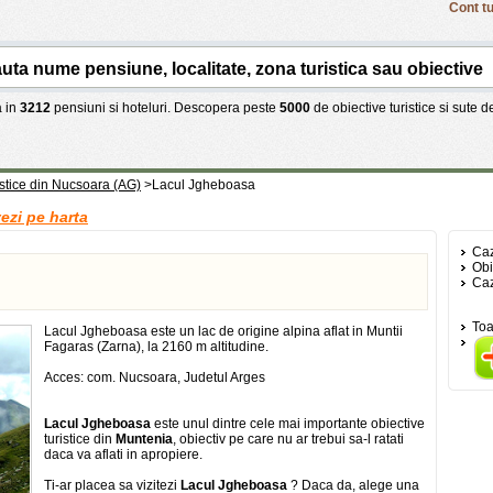
Cont tu
 in
3212
pensiuni si hoteluri. Descopera peste
5000
de obiective turistice si sute 
istice din Nucsoara (AG)
>
Lacul Jgheboasa
ezi pe harta
Caz
Obi
Caz
Toa
Lacul Jgheboasa este un lac de origine alpina aflat in Muntii
Fagaras (Zarna), la 2160 m altitudine.
Acces: com. Nucsoara, Judetul Arges
Lacul Jgheboasa
este unul dintre cele mai importante obiective
turistice din
Muntenia
, obiectiv pe care nu ar trebui sa-l ratati
daca va aflati in apropiere.
Ti-ar placea sa vizitezi
Lacul Jgheboasa
? Daca da, alege una