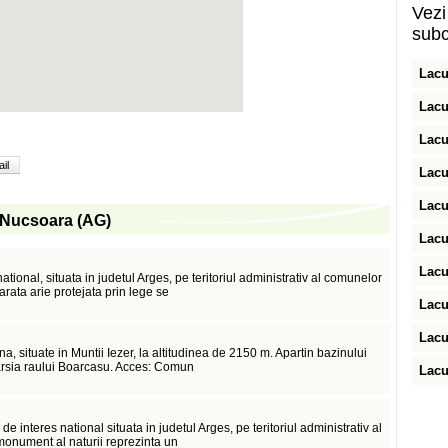
Vezi 
subc
Lacu
Lacu
Lacu
il
Lacu
Lacu
in Nucsoara (AG)
Lacu
Lacu
ational, situata in judetul Arges, pe teritoriul administrativ al comunelor
rata arie protejata prin lege se
Lacu
Lacu
a, situate in Muntii Iezer, la altitudinea de 2150 m. Apartin bazinului
barsia raului Boarcasu. Acces: Comun
Lacu
e interes national situata in judetul Arges, pe teritoriul administrativ al
onument al naturii reprezinta un