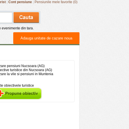
rist
|
Cont pensiune
|
Pensiunile mele favorite (0)
de evenimente din tara.
Adauga unitate de cazare noua
are pensiuni Nucsoara (AG)
ective turistice din Nucsoara (AG)
are la vile si pensiuni in Muntenia
te obiectivele turistice