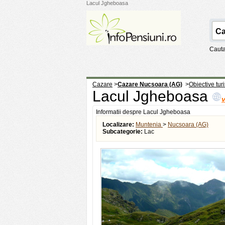
Lacul Jgheboasa
Cauta
Cazare
>
Cazare Nucsoara (AG)
>
Obiective tur
Lacul Jgheboasa
v
Informatii despre Lacul Jgheboasa
Localizare:
Muntenia
>
Nucsoara (AG)
Subcategorie:
Lac