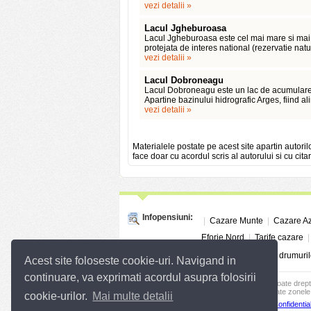
vezi detalii »
Lacul Jgheburoasa
Lacul Jgheburoasa este cel mai mare si mai s
protejata de interes national (rezervatie natu
vezi detalii »
Lacul Dobroneagu
Lacul Dobroneagu este un lac de acumulare
Apartine bazinului hidrografic Arges, fiind al
vezi detalii »
Materialele postate pe acest site apartin autoril
face doar cu acordul scris al autorului si cu citar
Infopensiuni:
|
Cazare Munte
|
Cazare A
Eforie Nord
|
Tarife cazare
Linkuri utile:
Info Trafic
|
Situatia drumuril
Acest site foloseste cookie-uri. Navigand in
continuare, va exprimati acordul asupra folosirii
© 2004 - 2026
SC InfoTurism Media SRL.
Toate drept
Infopensiuni.ro va ofera pensiuni si vile din toate zonele 
cookie-urilor.
Mai multe detalii
Termenii si conditiile de utilizare
|
Politica de Confidential