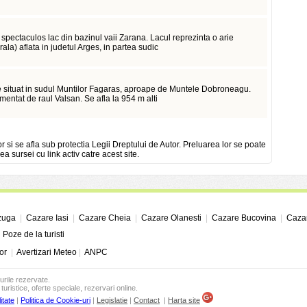
pectaculos lac din bazinul vaii Zarana. Lacul reprezinta o arie
rala) aflata in judetul Arges, in partea sudic
 situat in sudul Muntilor Fagaras, aproape de Muntele Dobroneagu.
imentat de raul Valsan. Se afla la 954 m alti
or si se afla sub protectia Legii Dreptului de Autor. Preluarea lor se poate
ea sursei cu link activ catre acest site.
zuga
|
Cazare Iasi
|
Cazare Cheia
|
Cazare Olanesti
|
Cazare Bucovina
|
Cazar
|
Poze de la turisti
or
|
Avertizari Meteo
|
ANPC
urile rezervate.
turistice, oferte speciale, rezervari online.
itate
|
Politica de Cookie-uri
|
Legislatie
|
Contact
|
Harta site