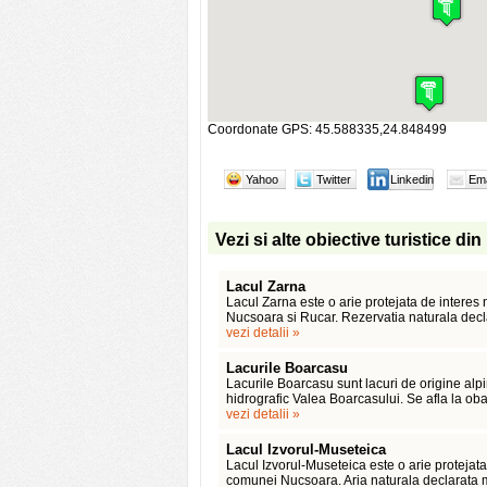
Coordonate GPS: 45.588335,24.848499
Yahoo
Twitter
Linkedin
Ema
Vezi si alte obiective turistice d
Lacul Zarna
Lacul Zarna este o arie protejata de interes n
Nucsoara si Rucar. Rezervatia naturala decla
vezi detalii »
Lacurile Boarcasu
Lacurile Boarcasu sunt lacuri de origine alpin
hidrografic Valea Boarcasului. Se afla la o
vezi detalii »
Lacul Izvorul-Museteica
Lacul Izvorul-Museteica este o arie protejata d
comunei Nucsoara. Aria naturala declarata m