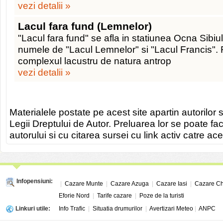
vezi detalii »
Lacul fara fund (Lemnelor)
"Lacul fara fund" se afla in statiunea Ocna Sibiul
numele de "Lacul Lemnelor" si "Lacul Francis". 
complexul lacustru de natura antrop
vezi detalii »
Materialele postate pe acest site apartin autorilor s
Legii Dreptului de Autor. Preluarea lor se poate fa
autorului si cu citarea sursei cu link activ catre ace
Infopensiuni:
|
Cazare Munte
|
Cazare Azuga
|
Cazare Iasi
|
Cazare Ch
Eforie Nord
|
Tarife cazare
|
Poze de la turisti
Linkuri utile:
Info Trafic
|
Situatia drumurilor
|
Avertizari Meteo
|
ANPC