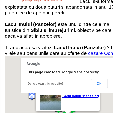
Lacul s-a format
Apasati pe imagini pentru vizualizare
exploatata cu doua puturi si abandonata in anul 1770
puternice de ape prin pereti.
Lacul Inului (Panzelor)
este unul dintre cele mai 
turistice din
Sibiu si imprejurimi
, obiectiv pe care 
daca va aflati in apropiere.
Ti-ar placea sa vizitezi
Lacul Inului (Panzelor)
? D
vilele sau pensiunile care au oferte de
cazare Ocna