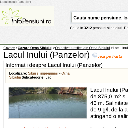
Lacul Inului (Panzelor)
Cauta in
3212
pensiuni si hoteluri. 
Cazare
>
Cazare Ocna Sibiului
>
Obiective turistice din Ocna Sibiului
>
Lacul Inu
Lacul Inului (Panzelor)
vezi pe harta
Informatii despre Lacul Inului (Panzelor)
Localizare:
Sibiu si imprejurimi
>
Ocna
Sibiului
Subcategorie:
Lac
Lacul Inului (P
de 875,0 m2 s
46 m. Salinitat
de 9 g/l, de la
atingand o salin