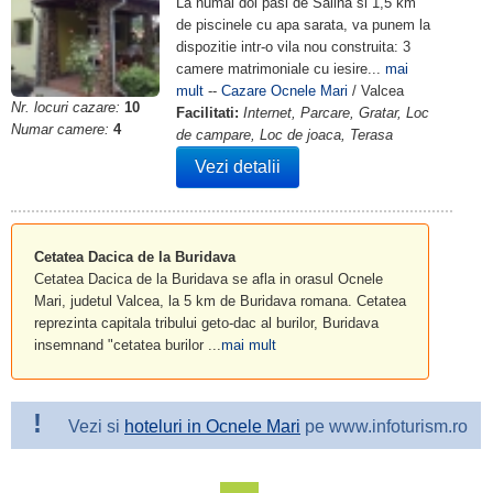
La numai doi pasi de Salina si 1,5 km
de piscinele cu apa sarata, va punem la
dispozitie intr-o vila nou construita: 3
camere matrimoniale cu iesire...
mai
mult
--
Cazare Ocnele Mari
/ Valcea
Nr. locuri cazare:
10
Facilitati:
Internet, Parcare, Gratar, Loc
Numar camere:
4
de campare, Loc de joaca, Terasa
Vezi detalii
Cetatea Dacica de la Buridava
Cetatea Dacica de la Buridava se afla in orasul Ocnele
Mari, judetul Valcea, la 5 km de Buridava romana. Cetatea
reprezinta capitala tribului geto-dac al burilor, Buridava
insemnand "cetatea burilor ...
mai mult
!
Vezi si
hoteluri in Ocnele Mari
pe www.infoturism.ro