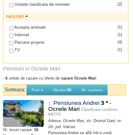
Unitate clasificata de minister
(2)
FACILITATI
Accepta animale
(1)
Internet
(1)
Parcare proprie
(4)
TV
(1)
Pensiuni in Ocnele Mari
-
6
unitati de cazare cu oferte de
cazare Ocnele Mari
Sorteaza:
Pret
Aleator
Nr. camere
Pensiunea Andrei
3
*
-
1.
Ocnele Mari
Clasificata conform
MDTR
Adresa: Ocnele Mari, str. Drumul Garii, nr.
2A, jud. Valcea
Nr. locuri cazare:
16
Pensiunea Andrei se află într-o zonă