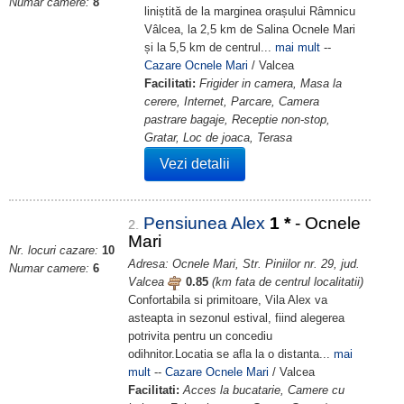
Numar camere:
8
liniștită de la marginea orașului Râmnicu
Vâlcea, la 2,5 km de Salina Ocnele Mari
și la 5,5 km de centrul...
mai mult
--
Cazare Ocnele Mari
/ Valcea
Facilitati:
Frigider in camera, Masa la
cerere, Internet, Parcare, Camera
pastrare bagaje, Receptie non-stop,
Gratar, Loc de joaca, Terasa
Vezi detalii
Pensiunea Alex
1
*
- Ocnele
2.
Mari
Nr. locuri cazare:
10
Adresa: Ocnele Mari, Str. Piniilor nr. 29, jud.
Numar camere:
6
Valcea
0.85
(km fata de centrul localitatii)
Confortabila si primitoare, Vila Alex va
asteapta in sezonul estival, fiind alegerea
potrivita pentru un concediu
odihnitor.Locatia se afla la o distanta...
mai
mult
--
Cazare Ocnele Mari
/ Valcea
Facilitati:
Acces la bucatarie, Camere cu