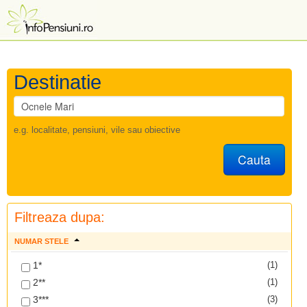
Destinatie
e.g. localitate, pensiuni, vile sau obiective
Cauta
Filtreaza dupa:
NUMAR STELE
1*
(1)
2**
(1)
3***
(3)