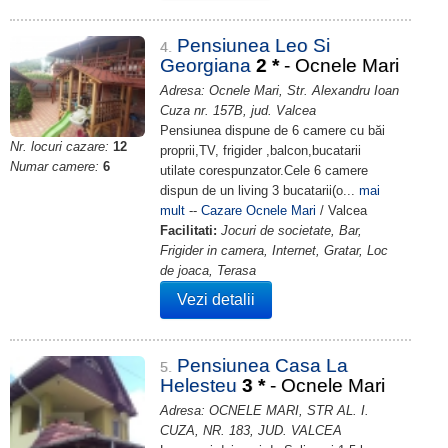
Pensiunea Leo Si
4.
Georgiana
2
*
- Ocnele Mari
Adresa: Ocnele Mari, Str. Alexandru Ioan
Cuza nr. 157B, jud. Valcea
Pensiunea dispune de 6 camere cu băi
Nr. locuri cazare:
12
proprii,TV, frigider ,balcon,bucatarii
Numar camere:
6
utilate corespunzator.Cele 6 camere
dispun de un living 3 bucatarii(o...
mai
mult
--
Cazare Ocnele Mari
/ Valcea
Facilitati:
Jocuri de societate, Bar,
Frigider in camera, Internet, Gratar, Loc
de joaca, Terasa
Vezi detalii
Pensiunea Casa La
5.
Helesteu
3
*
- Ocnele Mari
Adresa: OCNELE MARI, STR AL. I.
CUZA, NR. 183, JUD. VALCEA