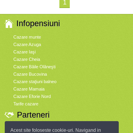
1
Infopensiuni
Cazare munte
Cazare Azuga
Cazare Iaşi
Cazare Cheia
Cazare Băile Olăneşti
Cazare Bucovina
Cazare staţiuni balneo
Cazare Mamaia
Cazare Eforie Nord
Tarife cazare
Parteneri
Vremea
Acest site foloseste cookie-uri. Navigand in