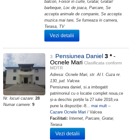
balcon, Foisor in curte, Gratar, Gratar/
barbeque, Loc de joaca, Parcare, Se
accepta animale de companie, Se accepta
muzica mai tare, Se fumeaza in camera,
Terasa, TV
Vezi detalii
Pensiunea Daniel
3
*
-
3.
Ocnele Mari
Clasificata conform
MDTR
Adresa: Ocnele Mari, str. Al I. Cuza nr.
130, jud. Valcea
Pensiunea daniel, si.a imbogatit
patrimoniul cu o locatie complet noua,ce
Nr. locuri cazare:
28
și-a deschis porțile la 27 iulie 2018,va
Numar camere:
9
pune la dispoziție:-8...
mai mult
--
Cazare Ocnele Mari
/ Valcea
Facilitati:
Internet, Parcare, Gratar,
Terasa
Vezi detalii