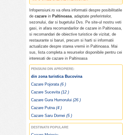
Cazare ieftina Paltinoasa
Infopensiuni.ro va ofera informatii despre posibilitatile
Pensiuni ieftine Paltinoasa
de
cazare
in
Paltinoasa
, adaptate preferintelor,
Pensiuni cu piscina Paltinoasa
sezonului, dar si bugetului Dvs. Pe site-ul nostru veti
Tarife cazare Paltinoasa
gasi, in afara recomandarilor de cazare in Paltinoasa,
Cazare pensiuni Paltinoasa
si recomandari de obiective turistice de vizitat, de
Cazare vile Paltinoasa
restaurante si baruri, precum si harti si informatii
Cazare hoteluri Paltinoasa
actualizate despre starea vremii in Paltinoasa. Mai
Revelion Paltinoasa
sus, lista completa a resurselor disponibile pentru cei
Craciun Paltinoasa
interesati de cazare in Paltinoasa
Paste Paltinoasa
PENSIUNI DIN APROPIERE:
Informatii
Paltinoasa
din zona turistica Bucovina
Poze Paltinoasa
Cazare Pojorata
(6 )
Obiective turistice Paltinoasa
Cazare Sucevita
(12 )
Sarbatori traditionale Paltinoasa
Specialitati culinare Paltinoasa
Cazare Gura Humorului
(26 )
Restaurante si cluburi Paltinoasa
Cazare Putna
(4 )
Harta Paltinoasa
Cazare Saru Dornei
(5 )
Vremea Paltinoasa
DESTINATII POPULARE
Cazare Moieciu