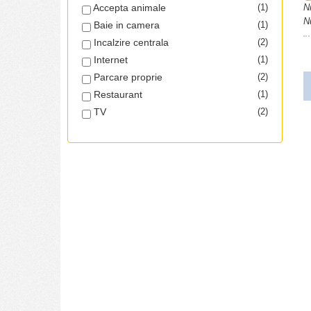
Accepta animale
(1)
Nr
N
Baie in camera
(1)
Incalzire centrala
(2)
Internet
(1)
Parcare proprie
(2)
Restaurant
(1)
TV
(2)