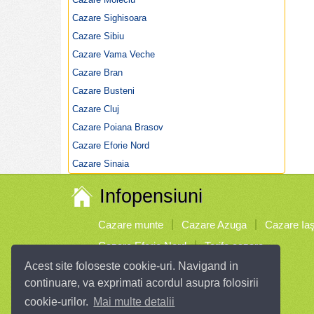
Cazare Sighisoara
Cazare Sibiu
Cazare Vama Veche
Cazare Bran
Cazare Busteni
Cazare Cluj
Cazare Poiana Brasov
Cazare Eforie Nord
Cazare Sinaia
Infopensiuni
Cazare munte
Cazare Azuga
Cazare Iaş
Cazare Eforie Nord
Tarife cazare
Acest site foloseste cookie-uri. Navigand in
Parteneri
continuare, va exprimati acordul asupra folosirii
cookie-urilor.
Mai multe detalii
Vremea