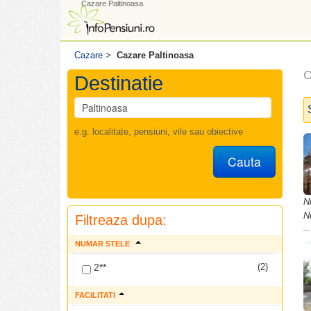
Cazare Paltinoasa
Cazare
>
Cazare Paltinoasa
C
Destinatie
e.g. localitate, pensiuni, vile sau obiective
Cauta
Nr
N
Filtreaza dupa:
NUMAR STELE
2**
(2)
FACILITATI