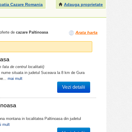
catia Cazare Romania
Adauga proprietate
 oferte de
cazare Paltinoasa
Arata harta
oasa
 fata de centrul localitatii)
si nume situata in judetul Suceava la 8 km de Gura
ne...
mai mult
Vezi detalii
tinoasa
na montana in localitatea Paltinoasa din judetul
i mult