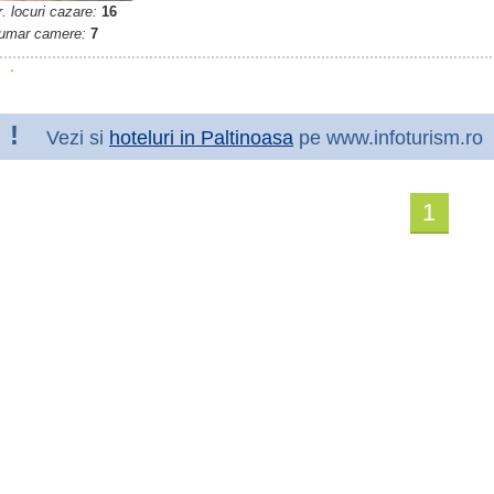
. locuri cazare:
16
umar camere:
7
!
Vezi si
hoteluri in Paltinoasa
pe www.infoturism.ro
1