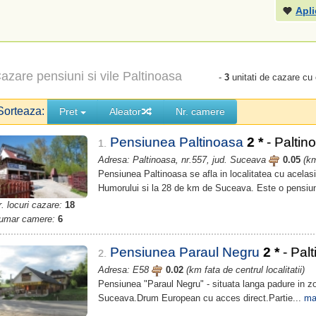
Apli
azare pensiuni si vile Paltinoasa
-
3
unitati de cazare cu
Sorteaza:
Pret
Aleator
Nr. camere
Pensiunea Paltinoasa
2
*
- Paltin
1.
Adresa: Paltinoasa, nr.557, jud. Suceava
0.05
(km
Pensiunea Paltinoasa se afla in localitatea cu acela
Humorului si la 28 de km de Suceava. Este o pensiu
. locuri cazare:
18
umar camere:
6
Pensiunea Paraul Negru
2
*
- Pal
2.
Adresa: E58
0.02
(km fata de centrul localitatii)
Pensiunea "Paraul Negru" - situata langa padure in zo
Suceava.Drum European cu acces direct.Partie...
ma