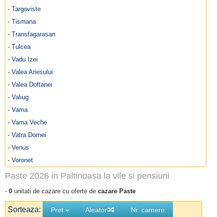
- Targoviste
- Tismana
- Transfagarasan
- Tulcea
- Vadu Izei
- Valea Ariesului
- Valea Doftanei
- Valiug
- Vama
- Vama Veche
- Vatra Dornei
- Venus
- Voronet
Paste 2026 in Paltinoasa la vile si pensiuni
-
0
unitati de cazare cu oferte de
cazare Paste
Sorteaza:
Pret
Aleator
Nr. camere