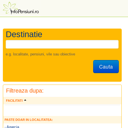
Destinatie
e.g. localitate, pensiuni, vile sau obiective
Cauta
Filtreaza dupa:
FACILITATI
PASTE DOAR IN LOCALITATEA:
- Agarcia