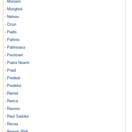
- Moroeni
- Murighiol
- Nehoiu
- Ozun
- Padis
- Paltinis
- Paltinoasa
- Pestisani
- Piatra Neamt
- Praid
- Predeal
- Predelut
- Ramet
- Ranca
- Rasnov
- Raul Sadului
- Recea
- Remeti (BH)