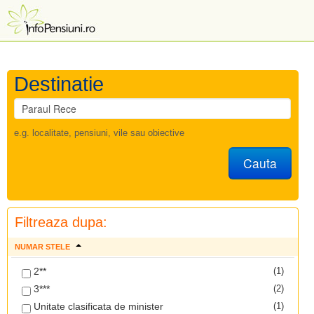
Destinatie
e.g. localitate, pensiuni, vile sau obiective
Cauta
Filtreaza dupa:
NUMAR STELE
2**
(1)
3***
(2)
Unitate clasificata de minister
(1)