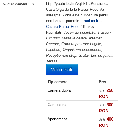
http://youtu.be/lrrYvqHk1rcPensiunea
Numar camere:
13
Casa Olga de la la Paraul Rece Va
asteapta! Zona este cunoscuta pentru
aerul curat, puternic...
mai mult
--
Cazare Paraul Rece
/ Brasov
Facilitati:
Jocuri de societate, Trasee /
Excursii, Masa la cerere, Internet,
Parcare, Camera pastrare bagaje,
Flipchart, Organizare evenimente,
Receptie non-stop, Gratar, Loc de joaca,
Terasa
Vezi detalii
Tip camera
Pret
250
Camera dubla
de la
RON
300
Garsoniera
de la
RON
400
Apartament
de la
RON