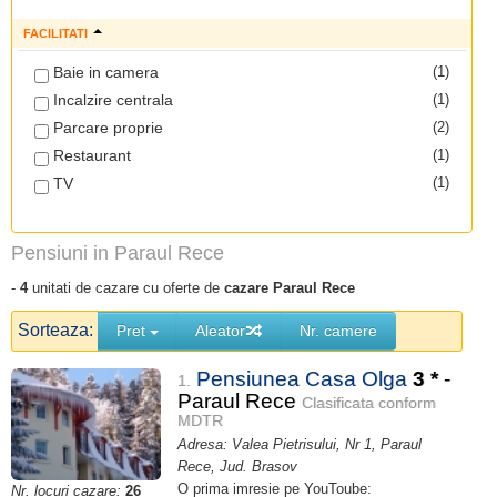
FACILITATI
Baie in camera
(1)
Incalzire centrala
(1)
Parcare proprie
(2)
Restaurant
(1)
TV
(1)
Pensiuni in Paraul Rece
-
4
unitati de cazare cu oferte de
cazare Paraul Rece
Sorteaza:
Pret
Aleator
Nr. camere
Pensiunea Casa Olga
3
*
-
1.
Paraul Rece
Clasificata conform
MDTR
Adresa: Valea Pietrisului, Nr 1, Paraul
Rece, Jud. Brasov
O prima imresie pe YouToube:
Nr. locuri cazare:
26