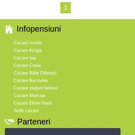
1
Infopensiuni
Cazare munte
Cazare Azuga
Cazare Iaşi
Cazare Cheia
Cazare Băile Olăneşti
Cazare Bucovina
Cazare staţiuni balneo
Cazare Mamaia
Cazare Eforie Nord
Tarife cazare
Parteneri
Vremea