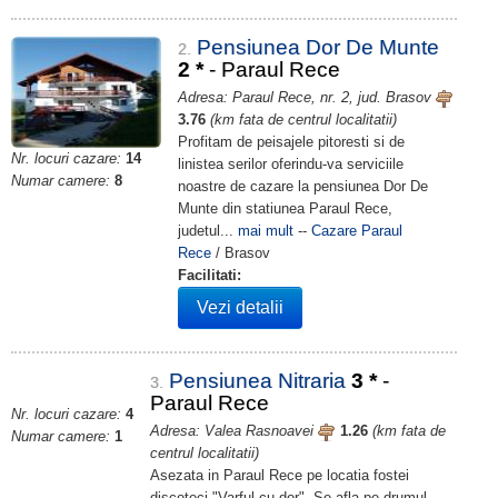
Pensiunea Dor De Munte
2.
2
*
- Paraul Rece
Adresa: Paraul Rece, nr. 2, jud. Brasov
3.76
(km fata de centrul localitatii)
Profitam de peisajele pitoresti si de
Nr. locuri cazare:
14
linistea serilor oferindu-va serviciile
Numar camere:
8
noastre de cazare la pensiunea Dor De
Munte din statiunea Paraul Rece,
judetul...
mai mult
--
Cazare Paraul
Rece
/ Brasov
Facilitati:
Vezi detalii
Pensiunea Nitraria
3
*
-
3.
Paraul Rece
Nr. locuri cazare:
4
Adresa: Valea Rasnoavei
1.26
(km fata de
Numar camere:
1
centrul localitatii)
Asezata in Paraul Rece pe locatia fostei
discoteci "Varful cu dor". Se afla pe drumul