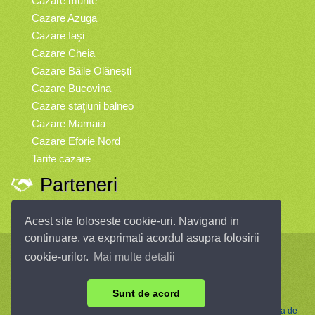
Cazare munte
Cazare Azuga
Cazare Iaşi
Cazare Cheia
Cazare Băile Olăneşti
Cazare Bucovina
Cazare staţiuni balneo
Cazare Mamaia
Cazare Eforie Nord
Tarife cazare
Parteneri
Vremea
Acest site foloseste cookie-uri. Navigand in
continuare, va exprimati acordul asupra folosirii
Infopensiuni.ro vă oferă pensiuni şi vile din toate zonele turistice, oferte
cookie-urilor.
Mai multe detalii
speciale, rezervări online.
© 2004 - 2026 SC InfoTurism Media SRL.
Toate drepturile rezervate.
Sunt de acord
Termenii si conditiile de utilizare
|
Politica de Confidentialitate
|
Politica de