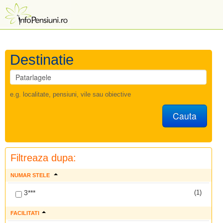
Destinatie
e.g. localitate, pensiuni, vile sau obiective
Cauta
Filtreaza dupa:
NUMAR STELE
3***
(1)
FACILITATI