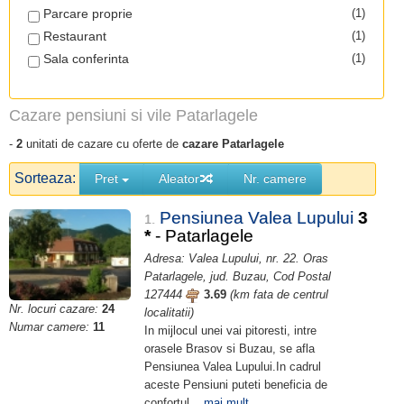
Parcare proprie
(1)
Restaurant
(1)
Sala conferinta
(1)
Cazare pensiuni si vile Patarlagele
-
2
unitati de cazare cu oferte de
cazare Patarlagele
Sorteaza:
Pret
Aleator
Nr. camere
Pensiunea Valea Lupului
3
1.
*
- Patarlagele
Adresa: Valea Lupului, nr. 22. Oras
Patarlagele, jud. Buzau, Cod Postal
127444
3.69
(km fata de centrul
Nr. locuri cazare:
24
localitatii)
Numar camere:
11
In mijlocul unei vai pitoresti, intre
orasele Brasov si Buzau, se afla
Pensiunea Valea Lupului.In cadrul
aceste Pensiuni puteti beneficia de
confortul...
mai mult