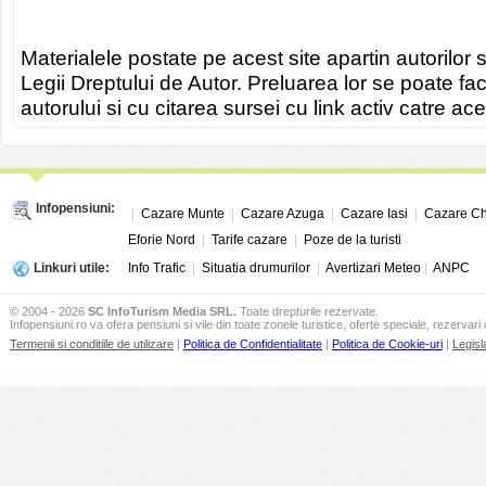
Materialele postate pe acest site apartin autorilor s
Legii Dreptului de Autor. Preluarea lor se poate fa
autorului si cu citarea sursei cu link activ catre ace
Infopensiuni:
|
Cazare Munte
|
Cazare Azuga
|
Cazare Iasi
|
Cazare Ch
Eforie Nord
|
Tarife cazare
|
Poze de la turisti
Linkuri utile:
Info Trafic
|
Situatia drumurilor
|
Avertizari Meteo
|
ANPC
© 2004 - 2026
SC InfoTurism Media SRL.
Toate drepturile rezervate.
Infopensiuni.ro va ofera pensiuni si vile din toate zonele turistice, oferte speciale, rezervari 
Termenii si conditiile de utilizare
|
Politica de Confidentialitate
|
Politica de Cookie-uri
|
Legisl