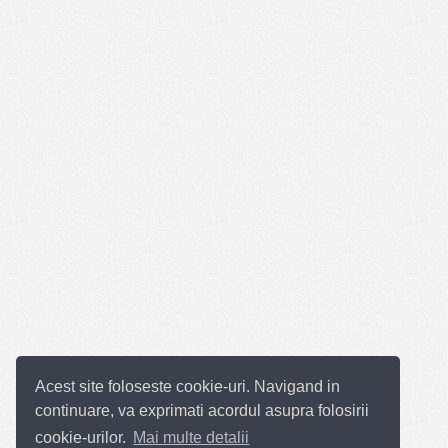
Acest site foloseste cookie-uri. Navigand in
continuare, va exprimati acordul asupra folosirii
cookie-urilor.
Mai multe detalii