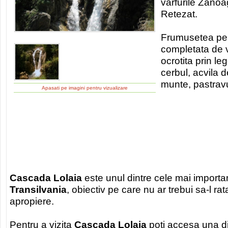
varfurile Zanoa
Retezat.
Frumusetea pei
completata de 
ocrotita prin le
cerbul, acvila 
munte, pastravu
Apasati pe imagini pentru vizualizare
Cascada Lolaia
este unul dintre cele mai importan
Transilvania
, obiectiv pe care nu ar trebui sa-l rata
apropiere.
Pentru a vizita
Cascada Lolaia
poti accesa una di