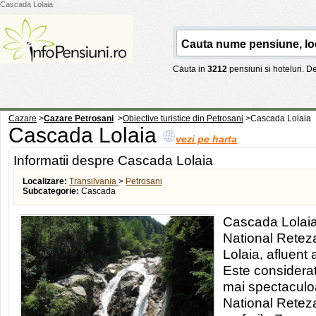
Cascada Lolaia
Cauta in
3212
pensiuni si hoteluri. 
Cazare
>
Cazare Petrosani
>
Obiective turistice din Petrosani
>
Cascada Lolaia
Cascada Lolaia
vezi pe harta
Informatii despre Cascada Lolaia
Localizare:
Transilvania
>
Petrosani
Subcategorie:
Cascada
Cascada Lolaia 
National Reteza
Lolaia, afluent a
Este considera
mai spectaculo
National Retezat